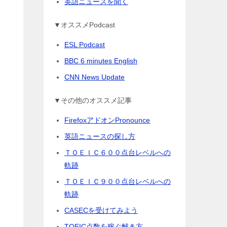
英語ニュースを聞く
▼オススメPodcast
ESL Podcast
BBC 6 minutes English
CNN News Update
▼その他のオススメ記事
FirefoxアドオンPronounce
英語ニュースの探し方
ＴＯＥＩＣ６００点台レベルへの
軌跡
ＴＯＥＩＣ９００点台レベルへの
軌跡
CASECを受けてみよう
TOEIC点数を稼ぐ解き方