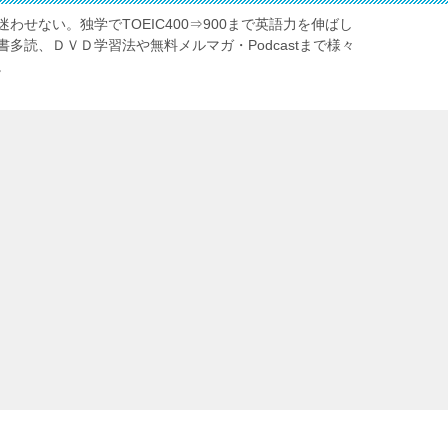
わせない。独学でTOEIC400⇒900まで英語力を伸ばし
多読、ＤＶＤ学習法や無料メルマガ・Podcastまで様々
。