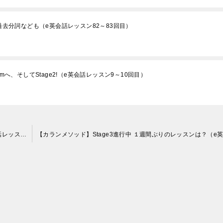
ら過去分詞なども（e英会話レッスン82～83回目）
mへ、そしてStage2!（e英会話レッスン9～10回目）
【カランメソッド】Stage3開始 特徴ある文法問題も（e英会話レッスン40～41回目）