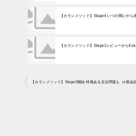
【カランメソッド】Stage4 いつの間にや
【カランメソッド】Stage1レビューからExa
投
稿
ナ
ビ
ゲ
ー