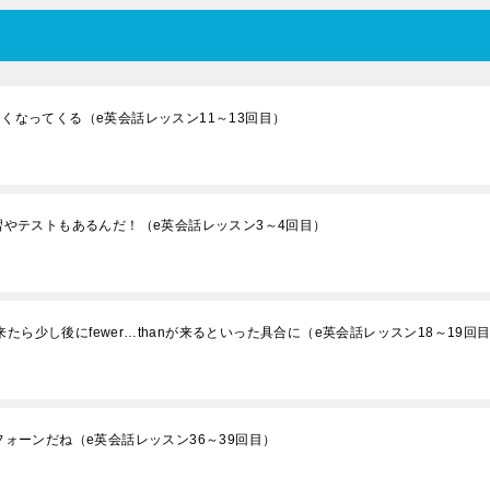
しくなってくる（e英会話レッスン11～13回目）
復習やテストもあるんだ！（e英会話レッスン3～4回目）
nが来たら少し後にfewer…thanが来るといった具合に（e英会話レッスン18～19回
イフォーンだね（e英会話レッスン36～39回目）