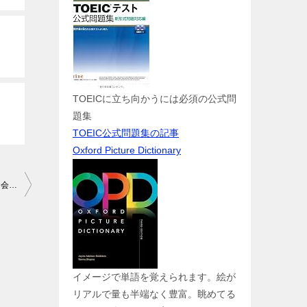
TOEICに立ち向かうには必須の公式問
題集
TOEIC公式問題集の記事
Oxford Picture Dictionary
【カランメソッド】Stage3進行中 １週間ぶりのレッスンは？（e英会話レッスン44～46回目）
イメージで単語を覚えられます。絵が
リアルで量も半端なく豊富。眺めてる