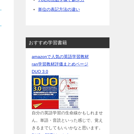
単位の表記方法の違い
おすすめ学習書籍
amazonで人気の英語学習教材
ran学習教材評価まとめページ
DUO 3.0
自分の英語学習の生命線かもしれませ
ん。単語・音読といった感じで、覚え
きるまでしてもいいかなと思います。