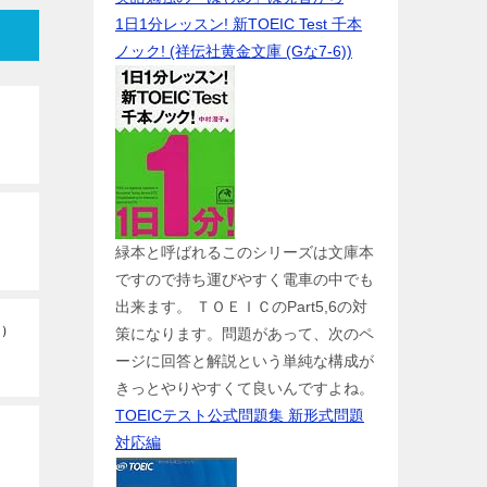
1日1分レッスン! 新TOEIC Test 千本
ノック! (祥伝社黄金文庫 (Gな7-6))
緑本と呼ばれるこのシリーズは文庫本
ですので持ち運びやすく電車の中でも
出来ます。 ＴＯＥＩＣのPart5,6の対
目）
策になります。問題があって、次のペ
ージに回答と解説という単純な構成が
きっとやりやすくて良いんですよね。
TOEICテスト公式問題集 新形式問題
対応編