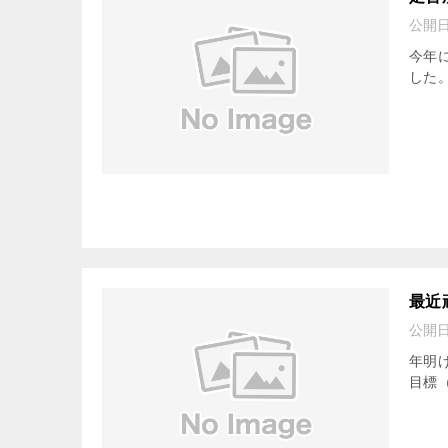
公開
今年
した。 
最近
公開
年明
目標（.