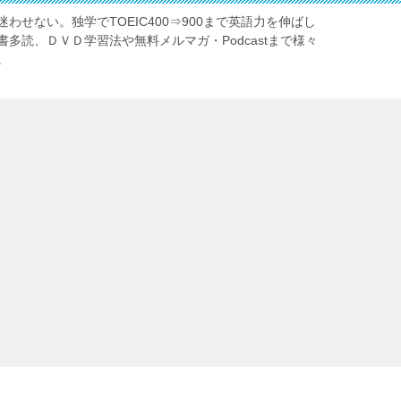
わせない。独学でTOEIC400⇒900まで英語力を伸ばし
多読、ＤＶＤ学習法や無料メルマガ・Podcastまで様々
。