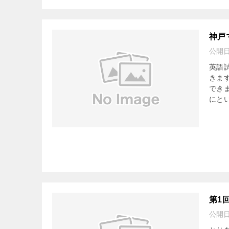
神戸
公開
英語
きま
でき
にとい
第1
公開