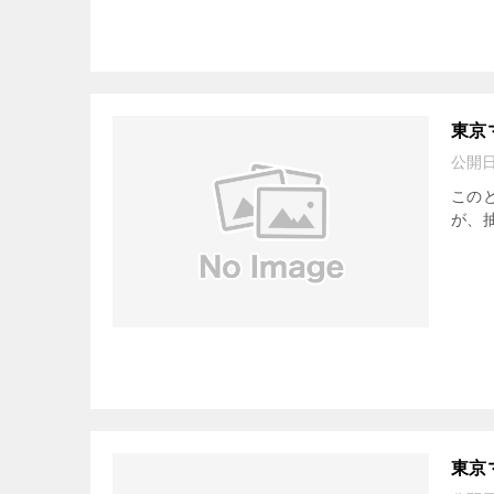
東京
公開
この
が、抽
東京