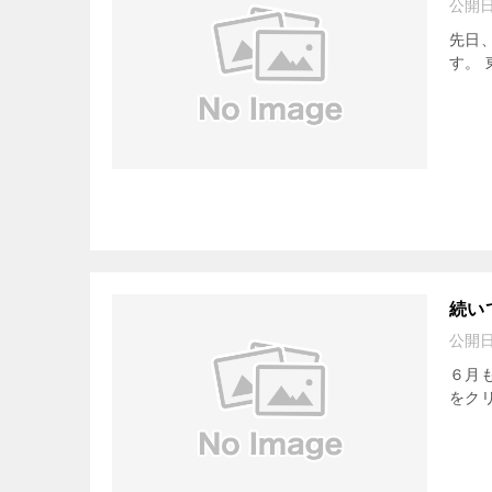
公開
先日
す。 東
続い
公開
６月
をクリ