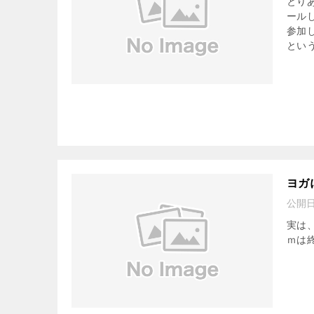
とり
ール
参加
という
ヨガ
公開
実は
ｍは終.