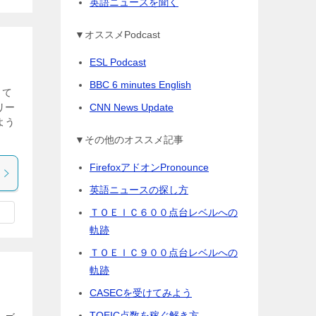
英語ニュースを聞く
▼オススメPodcast
ESL Podcast
BBC 6 minutes English
出て
CNN News Update
リー
よう
▼その他のオススメ記事
FirefoxアドオンPronounce
英語ニュースの探し方
ＴＯＥＩＣ６００点台レベルへの
軌跡
ＴＯＥＩＣ９００点台レベルへの
軌跡
CASECを受けてみよう
TOEIC点数を稼ぐ解き方