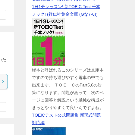
1日1分レッスン! 新TOEIC Test 千本
ノック! (祥伝社黄金文庫 (Gな7-6))
いた
緑本と呼ばれるこのシリーズは文庫本
ですので持ち運びやすく電車の中でも
出来ます。 ＴＯＥＩＣのPart5,6の対
策になります。問題があって、次のペ
ージに回答と解説という単純な構成が
きっとやりやすくて良いんですよね。
TOEICテスト公式問題集 新形式問題
対応編