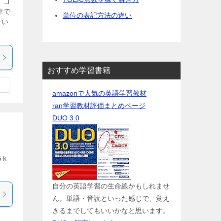
 ゴ
車で
単位の表記方法の違い
ない
おすすめ学習書籍
amazonで人気の英語学習教材
ran学習教材評価まとめページ
DUO 3.0
5ｋ
自分の英語学習の生命線かもしれませ
ん。単語・音読といった感じで、覚え
きるまでしてもいいかなと思います。