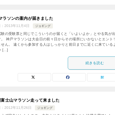
マラソンの案内が届きました
日：
2013年11月4日
ジョギング
試験の受験票と同じでこういうのが届くと「いよいよか」とやる気が
す。 神戸マラソンは大会日の前々日からその場所にいかないとエント
ません。 遠くから参加する人はしっかりと前日までに近くに来ている
 […]
続きを読む
回富士山マラソン走って来ました
日：
2012年11月26日
ジョギング