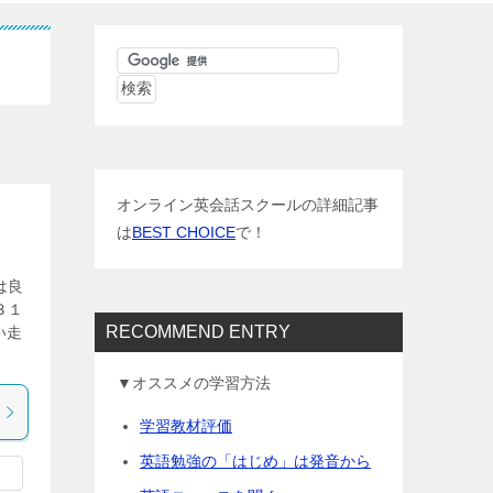
オンライン英会話スクールの詳細記事
は
BEST CHOICE
で！
は良
３１
RECOMMEND ENTRY
い走
▼オススメの学習方法
学習教材評価
英語勉強の「はじめ」は発音から