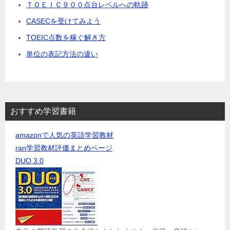
ＴＯＥＩＣ９００点台レベルへの軌跡
CASECを受けてみよう
TOEIC点数を稼ぐ解き方
単位の表記方法の違い
おすすめ学習書籍
amazonで人気の英語学習教材
ran学習教材評価まとめページ
DUO 3.0