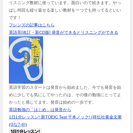
リスニング教材に使っています。面白いので続きます。やっ
ぱし何回も繰り返せる楽しい教材を一つでも持ってるといい
です！
フレンズの記事はこちら
英語耳[改訂・新CD版] 発音ができるとリスニングができる
英語学習のスタートは発音から始めました。今でも発音を始
めに少しでも気にしてやったのは、その後の勉強にとってよ
かったと感じてます。発音は始めの一歩です。
英語勉強の「はじめ」は発音から
1日1分レッスン! 新TOEIC Test 千本ノック! (祥伝社黄金文庫
(Gな7-6))