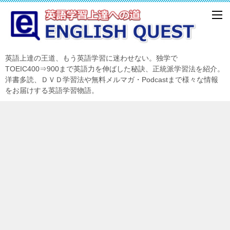
英語上達の王道、もう英語学習に迷わせない。独学で
TOEIC400⇒900まで英語力を伸ばした秘訣、正統派学習法を紹介。
洋書多読、ＤＶＤ学習法や無料メルマガ・Podcastまで様々な情報
をお届けする英語学習物語。