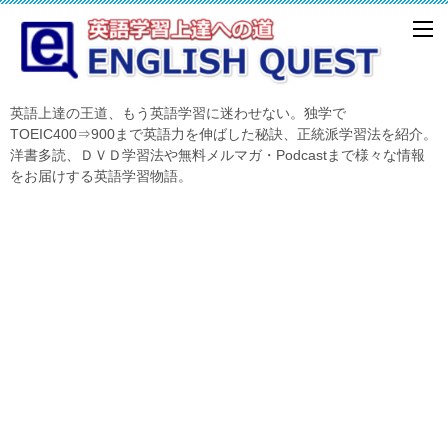
英語上達の王道、もう英語学習に迷わせない。独学で
TOEIC400⇒900まで英語力を伸ばした秘訣、正統派学習法を紹介。
洋書多読、ＤＶＤ学習法や無料メルマガ・Podcastまで様々な情報
をお届けする英語学習物語。