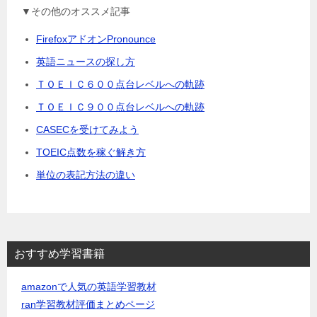
▼その他のオススメ記事
FirefoxアドオンPronounce
英語ニュースの探し方
ＴＯＥＩＣ６００点台レベルへの軌跡
ＴＯＥＩＣ９００点台レベルへの軌跡
CASECを受けてみよう
TOEIC点数を稼ぐ解き方
単位の表記方法の違い
おすすめ学習書籍
amazonで人気の英語学習教材
ran学習教材評価まとめページ