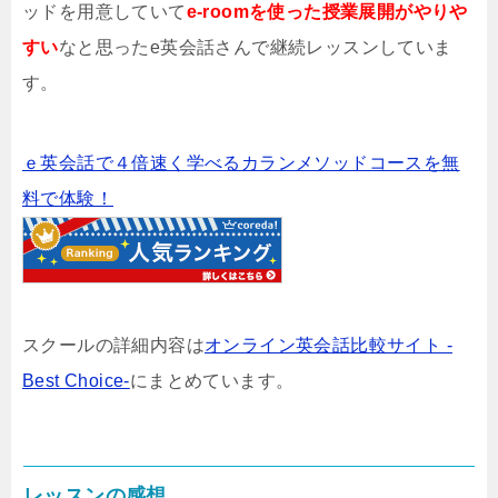
ッドを用意していて
e-roomを使った授業展開がやりや
すい
なと思ったe英会話さんで継続レッスンしていま
す。
ｅ英会話で４倍速く学べるカランメソッドコースを無
料で体験！
スクールの詳細内容は
オンライン英会話比較サイト -
Best Choice-
にまとめています。
レッスンの感想