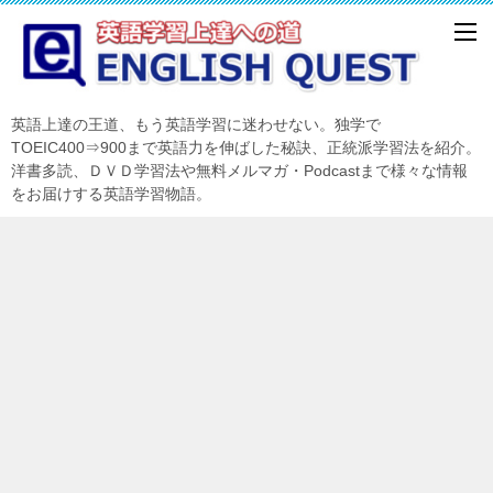
英語上達の王道、もう英語学習に迷わせない。独学で
TOEIC400⇒900まで英語力を伸ばした秘訣、正統派学習法を紹介。
洋書多読、ＤＶＤ学習法や無料メルマガ・Podcastまで様々な情報
をお届けする英語学習物語。