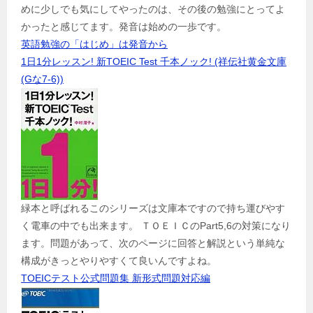
めに少しでも気にしてやったのは、その後の勉強にとってよ
かったと感じてます。発音は始めの一歩です。
英語勉強の「はじめ」は発音から
1日1分レッスン! 新TOEIC Test 千本ノック! (祥伝社黄金文庫
(Gな7-6))
緑本と呼ばれるこのシリーズは文庫本ですので持ち運びやす
く電車の中でも出来ます。 ＴＯＥＩＣのPart5,6の対策になり
ます。問題があって、次のページに回答と解説という単純な
構成がきっとやりやすくて良いんですよね。
TOEICテスト公式問題集 新形式問題対応編