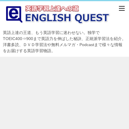
英語上達の王道、もう英語学習に迷わせない。独学で
TOEIC400⇒900まで英語力を伸ばした秘訣、正統派学習法を紹介。
洋書多読、ＤＶＤ学習法や無料メルマガ・Podcastまで様々な情報
をお届けする英語学習物語。