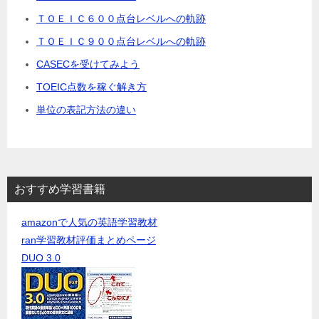
ＴＯＥＩＣ６００点台レベルへの軌跡
ＴＯＥＩＣ９００点台レベルへの軌跡
CASECを受けてみよう
TOEIC点数を稼ぐ解き方
単位の表記方法の違い
おすすめ学習書籍
amazonで人気の英語学習教材
ran学習教材評価まとめページ
DUO 3.0