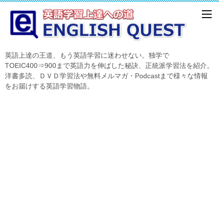
英語上達の王道、もう英語学習に迷わせない。独学で
TOEIC400⇒900まで英語力を伸ばした秘訣、正統派学習法を紹介。
洋書多読、ＤＶＤ学習法や無料メルマガ・Podcastまで様々な情報
をお届けする英語学習物語。