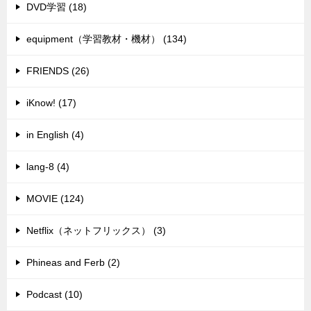
DVD学習 (18)
equipment（学習教材・機材） (134)
FRIENDS (26)
iKnow! (17)
in English (4)
lang-8 (4)
MOVIE (124)
Netflix（ネットフリックス） (3)
Phineas and Ferb (2)
Podcast (10)