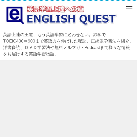
英語上達の王道、もう英語学習に迷わせない。独学で
TOEIC400⇒900まで英語力を伸ばした秘訣、正統派学習法を紹介。
洋書多読、ＤＶＤ学習法や無料メルマガ・Podcastまで様々な情報
をお届けする英語学習物語。