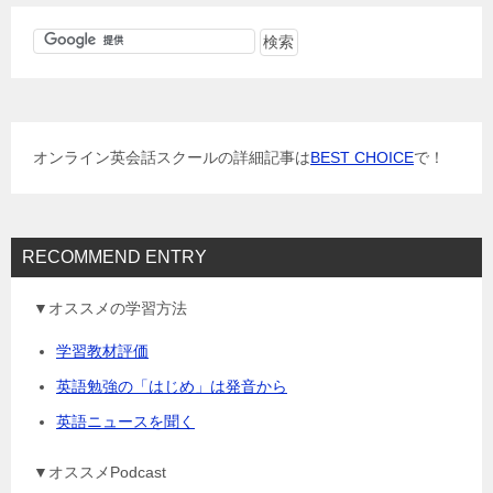
ビ
ゲ
ー
シ
ョ
オンライン英会話スクールの詳細記事は
BEST CHOICE
で！
ン
RECOMMEND ENTRY
▼オススメの学習方法
学習教材評価
英語勉強の「はじめ」は発音から
英語ニュースを聞く
▼オススメPodcast