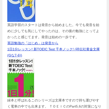
英語学習のスタートは発音から始めました。今でも発音を始
めに少しでも気にしてやったのは、その後の勉強にとってよ
かったと感じてます。発音は始めの一歩です。
英語勉強の「はじめ」は発音から
1日1分レッスン! 新TOEIC Test 千本ノック! (祥伝社黄金文庫
(Gな7-6))
緑本と呼ばれるこのシリーズは文庫本ですので持ち運びやす
く電車の中でも出来ます。 ＴＯＥＩＣのPart5,6の対策になり