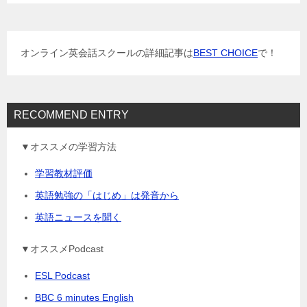
ー
シ
ョ
オンライン英会話スクールの詳細記事は
BEST CHOICE
で！
ン
RECOMMEND ENTRY
▼オススメの学習方法
学習教材評価
英語勉強の「はじめ」は発音から
英語ニュースを聞く
▼オススメPodcast
ESL Podcast
BBC 6 minutes English