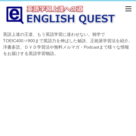
英語上達の王道、もう英語学習に迷わせない。独学で
TOEIC400⇒900まで英語力を伸ばした秘訣、正統派学習法を紹介。
洋書多読、ＤＶＤ学習法や無料メルマガ・Podcastまで様々な情報
をお届けする英語学習物語。