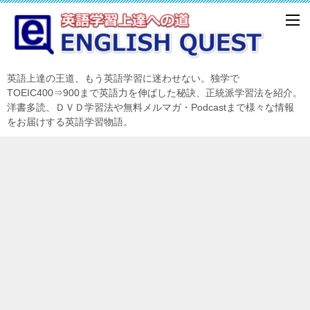
英語上達の王道、もう英語学習に迷わせない。独学で
TOEIC400⇒900まで英語力を伸ばした秘訣、正統派学習法を紹介。
洋書多読、ＤＶＤ学習法や無料メルマガ・Podcastまで様々な情報
をお届けする英語学習物語。