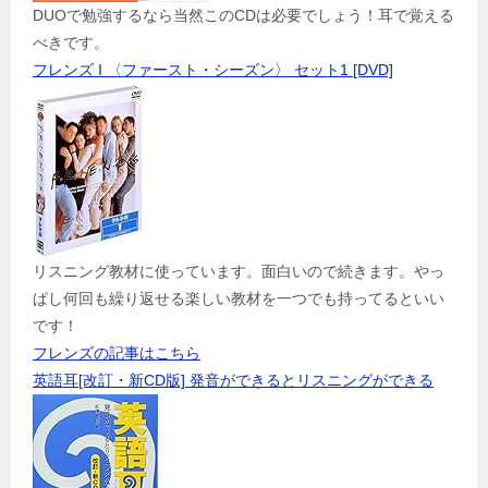
DUOで勉強するなら当然このCDは必要でしょう！耳で覚える
べきです。
フレンズ I 〈ファースト・シーズン〉 セット1 [DVD]
リスニング教材に使っています。面白いので続きます。やっ
ぱし何回も繰り返せる楽しい教材を一つでも持ってるといい
です！
フレンズの記事はこちら
英語耳[改訂・新CD版] 発音ができるとリスニングができる