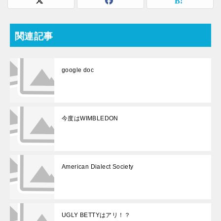
関連記事
google doc
今度はWIMBLEDON
American Dialect Society
UGLY BETTYはアリ！？