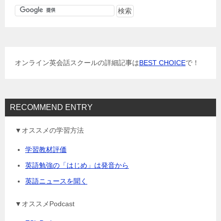
ゲ
ー
シ
ョ
オンライン英会話スクールの詳細記事は
BEST CHOICE
で！
ン
RECOMMEND ENTRY
▼オススメの学習方法
学習教材評価
英語勉強の「はじめ」は発音から
英語ニュースを聞く
▼オススメPodcast