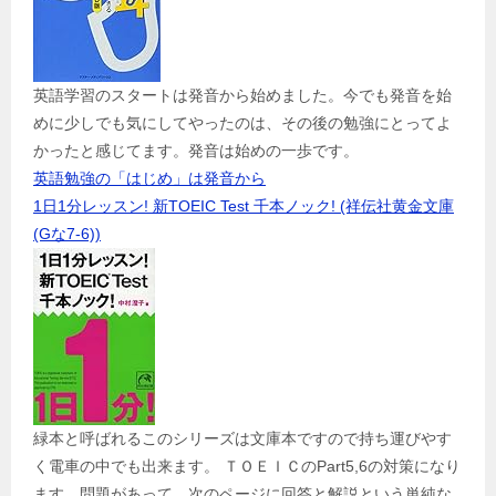
英語学習のスタートは発音から始めました。今でも発音を始
めに少しでも気にしてやったのは、その後の勉強にとってよ
かったと感じてます。発音は始めの一歩です。
英語勉強の「はじめ」は発音から
1日1分レッスン! 新TOEIC Test 千本ノック! (祥伝社黄金文庫
(Gな7-6))
緑本と呼ばれるこのシリーズは文庫本ですので持ち運びやす
く電車の中でも出来ます。 ＴＯＥＩＣのPart5,6の対策になり
ます。問題があって、次のページに回答と解説という単純な