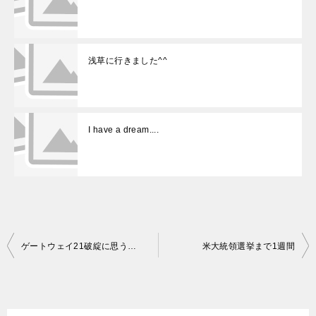
浅草に行きました^^
I have a dream....
投
ゲートウェイ21破綻に思う…
米大統領選挙まで1週間
稿
ナ
ビ