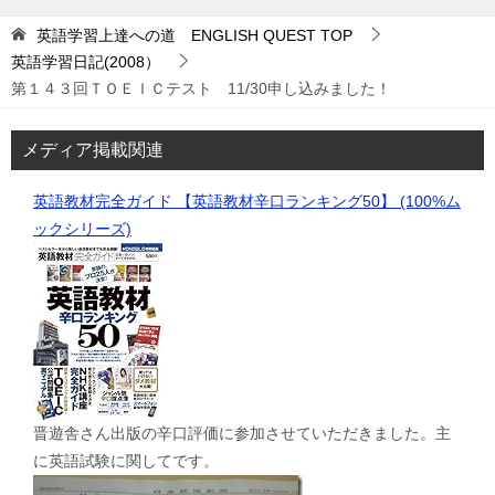
英語学習上達への道 ENGLISH QUEST
TOP
英語学習日記(2008）
第１４３回ＴＯＥＩＣテスト 11/30申し込みました！
メディア掲載関連
英語教材完全ガイド 【英語教材辛口ランキング50】 (100%ム
ックシリーズ)
晋遊舎さん出版の辛口評価に参加させていただきました。主
に英語試験に関してです。