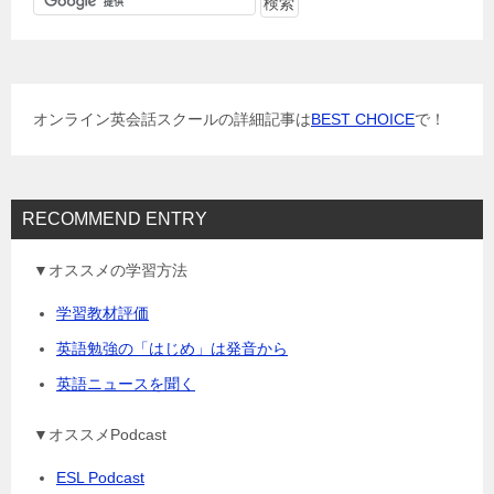
ゲ
ー
シ
ョ
オンライン英会話スクールの詳細記事は
BEST CHOICE
で！
ン
RECOMMEND ENTRY
▼オススメの学習方法
学習教材評価
英語勉強の「はじめ」は発音から
英語ニュースを聞く
▼オススメPodcast
ESL Podcast