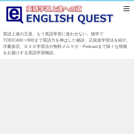
英語上達の王道、もう英語学習に迷わせない。独学で
TOEIC400⇒900まで英語力を伸ばした秘訣、正統派学習法を紹介。
洋書多読、ＤＶＤ学習法や無料メルマガ・Podcastまで様々な情報
をお届けする英語学習物語。