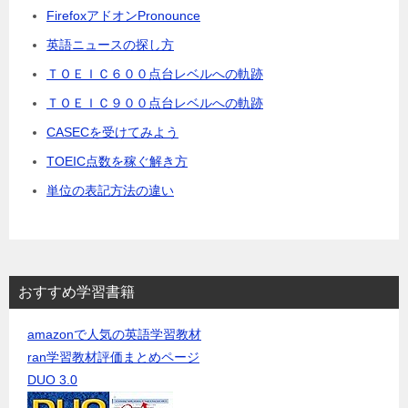
FirefoxアドオンPronounce
英語ニュースの探し方
ＴＯＥＩＣ６００点台レベルへの軌跡
ＴＯＥＩＣ９００点台レベルへの軌跡
CASECを受けてみよう
TOEIC点数を稼ぐ解き方
単位の表記方法の違い
おすすめ学習書籍
amazonで人気の英語学習教材
ran学習教材評価まとめページ
DUO 3.0