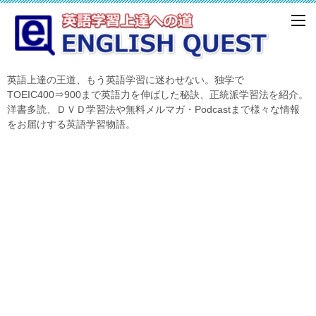
英語上達の王道、もう英語学習に迷わせない。独学で
TOEIC400⇒900まで英語力を伸ばした秘訣、正統派学習法を紹介。
洋書多読、ＤＶＤ学習法や無料メルマガ・Podcastまで様々な情報
をお届けする英語学習物語。