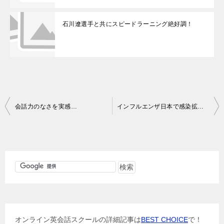
石川遼選手と共にスピードラーニング絶好調！
投
会話力のなさを実感…
インフルエンザ日本で感染拡大、マスク売り切れ続出！
稿
ナ
ビ
ゲ
ー
シ
ョ
オンライン英会話スクールの詳細記事は
BEST CHOICE
で！