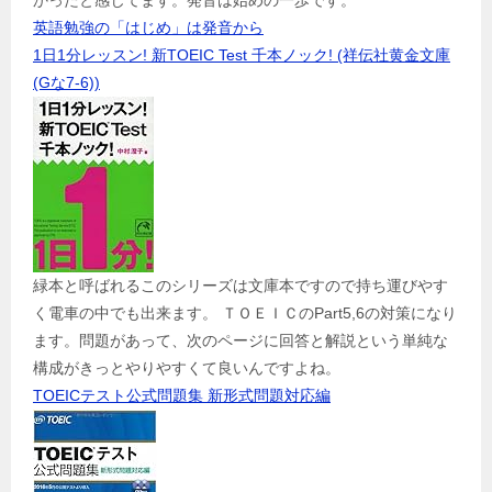
かったと感じてます。発音は始めの一歩です。
英語勉強の「はじめ」は発音から
1日1分レッスン! 新TOEIC Test 千本ノック! (祥伝社黄金文庫
(Gな7-6))
緑本と呼ばれるこのシリーズは文庫本ですので持ち運びやす
く電車の中でも出来ます。 ＴＯＥＩＣのPart5,6の対策になり
ます。問題があって、次のページに回答と解説という単純な
構成がきっとやりやすくて良いんですよね。
TOEICテスト公式問題集 新形式問題対応編