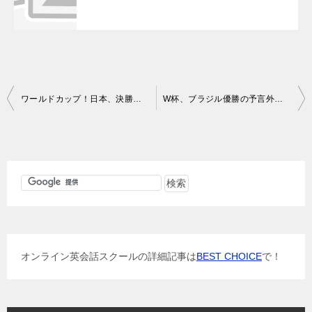
投
ワールドカップ！日本、決勝トーナメント進出！
W杯、ブラジル優勝の予言外れる…
稿
ナ
ビ
ゲ
ー
シ
ョ
オンライン英会話スクールの詳細記事は
BEST CHOICE
で！
ン