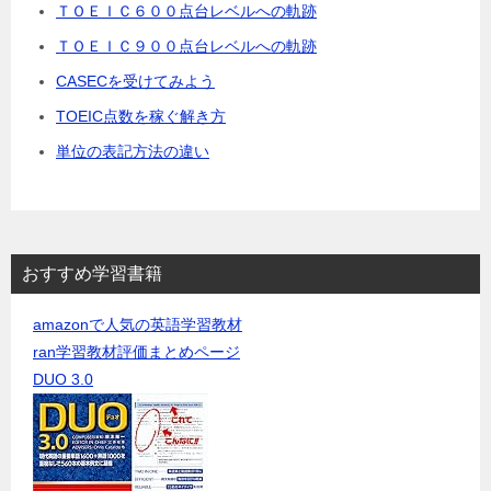
ＴＯＥＩＣ６００点台レベルへの軌跡
ＴＯＥＩＣ９００点台レベルへの軌跡
CASECを受けてみよう
TOEIC点数を稼ぐ解き方
単位の表記方法の違い
おすすめ学習書籍
amazonで人気の英語学習教材
ran学習教材評価まとめページ
DUO 3.0