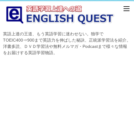
英語上達の王道、もう英語学習に迷わせない。独学で
TOEIC400⇒900まで英語力を伸ばした秘訣、正統派学習法を紹介。
洋書多読、ＤＶＤ学習法や無料メルマガ・Podcastまで様々な情報
をお届けする英語学習物語。