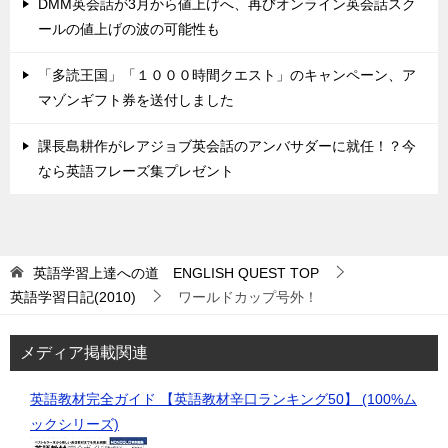
DMM英会話が3月から値上げへ、再びオンライン英会話スク
ールの値上げの波の可能性も
「多読王国」「１０００時間クエスト」のキャンペーン、ア
マゾンギフト券を送付しました
課長島耕作がレアジョブ英会話のアンバサダーに就任！？今
なら英語フレーズ集プレゼント
英語学習上達への道 ENGLISH QUEST
TOP
英語学習日記(2010)
ワールドカップ号外！
メディア掲載関連
英語教材完全ガイド 【英語教材辛口ランキング50】 (100%ム
ックシリーズ)