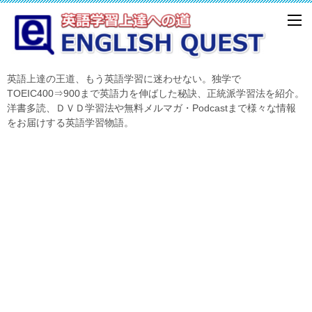
英語上達の王道、もう英語学習に迷わせない。独学で
TOEIC400⇒900まで英語力を伸ばした秘訣、正統派学習法を紹介。
洋書多読、ＤＶＤ学習法や無料メルマガ・Podcastまで様々な情報
をお届けする英語学習物語。