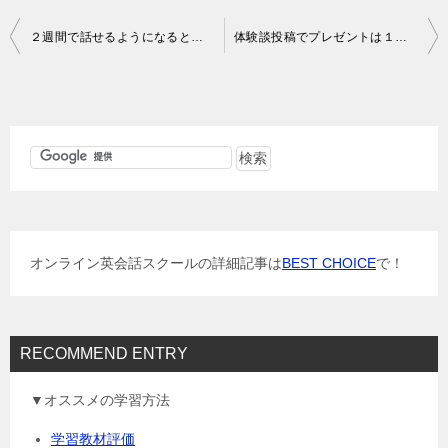
投
２週間で話せるようになるという英語会話習得法
体験談投稿でプレゼントは１２月３１日まで！
稿
ナ
ビ
ゲ
ー
シ
ョ
オンライン英会話スクールの詳細記事は
BEST CHOICE
で！
ン
RECOMMEND ENTRY
▼オススメの学習方法
学習教材評価