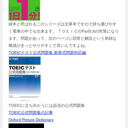
緑本と呼ばれるこのシリーズは文庫本ですので持ち運びやす
く電車の中でも出来ます。 ＴＯＥＩＣのPart5,6の対策になり
ます。問題があって、次のページに回答と解説という単純な
構成がきっとやりやすくて良いんですよね。
TOEICテスト公式問題集 新形式問題対応編
TOEICに立ち向かうには必須の公式問題集
TOEIC公式問題集の記事
Oxford Picture Dictionary