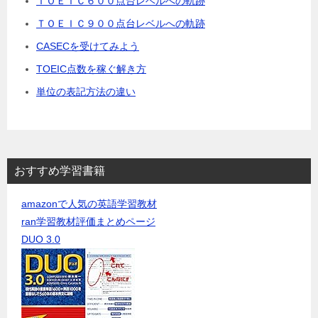
ＴＯＥＩＣ６００点台レベルへの軌跡
ＴＯＥＩＣ９００点台レベルへの軌跡
CASECを受けてみよう
TOEIC点数を稼ぐ解き方
単位の表記方法の違い
おすすめ学習書籍
amazonで人気の英語学習教材
ran学習教材評価まとめページ
DUO 3.0