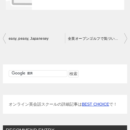
投
easy, peasy, Japanesey
全英オープンゴルフで気づいたイギリス国旗の秘密
稿
ナ
ビ
ゲ
ー
シ
ョ
オンライン英会話スクールの詳細記事は
BEST CHOICE
で！
ン