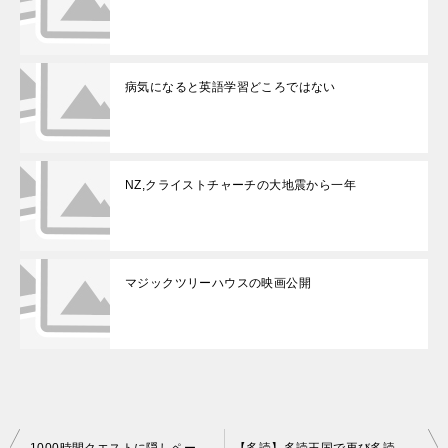
病気になると英語学習どころではない
NZ,クライストチャーチの大地震から一年
マジックツリーハウスの映画公開
投
1000時間クエストに隠しページ？洋楽ページを作ってみました
【多読】多読王国で再び多読量No.1奪取