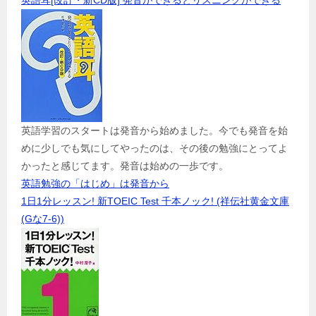
英語耳[改訂・新CD版] 発音ができるとリスニングができる
英語学習のスタートは発音から始めました。今でも発音を始
めに少しでも気にしてやったのは、その後の勉強にとってよ
かったと感じてます。発音は始めの一歩です。
英語勉強の「はじめ」は発音から
1日1分レッスン! 新TOEIC Test 千本ノック! (祥伝社黄金文庫
(Gな7-6))