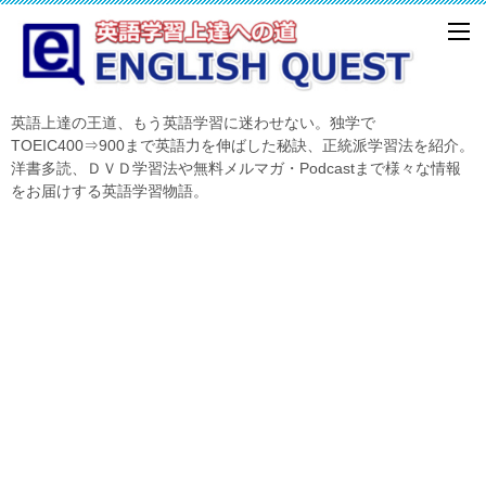
英語上達の王道、もう英語学習に迷わせない。独学で
TOEIC400⇒900まで英語力を伸ばした秘訣、正統派学習法を紹介。
洋書多読、ＤＶＤ学習法や無料メルマガ・Podcastまで様々な情報
をお届けする英語学習物語。