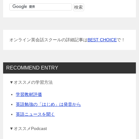
ゲ
ー
シ
ョ
オンライン英会話スクールの詳細記事は
BEST CHOICE
で！
ン
RECOMMEND ENTRY
▼オススメの学習方法
学習教材評価
英語勉強の「はじめ」は発音から
英語ニュースを聞く
▼オススメPodcast