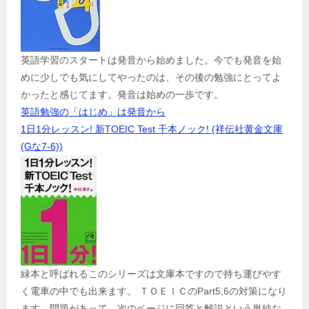
英語学習のスタートは発音から始めました。今でも発音を始
めに少しでも気にしてやったのは、その後の勉強にとってよ
かったと感じてます。発音は始めの一歩です。
英語勉強の「はじめ」は発音から
1日1分レッスン! 新TOEIC Test 千本ノック! (祥伝社黄金文庫
(Gな7-6))
緑本と呼ばれるこのシリーズは文庫本ですので持ち運びやす
く電車の中でも出来ます。 ＴＯＥＩＣのPart5,6の対策になり
ます。問題があって、次のページに回答と解説という単純な