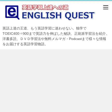
英語上達の王道、もう英語学習に迷わせない。独学で
TOEIC400⇒900まで英語力を伸ばした秘訣、正統派学習法を紹介。
洋書多読、ＤＶＤ学習法や無料メルマガ・Podcastまで様々な情報
をお届けする英語学習物語。