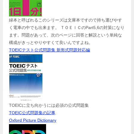
緑本と呼ばれるこのシリーズは文庫本ですので持ち運びやす
く電車の中でも出来ます。 ＴＯＥＩＣのPart5,6の対策になり
ます。問題があって、次のページに回答と解説という単純な
構成がきっとやりやすくて良いんですよね。
TOEICテスト公式問題集 新形式問題対応編
TOEICに立ち向かうには必須の公式問題集
TOEIC公式問題集の記事
Oxford Picture Dictionary