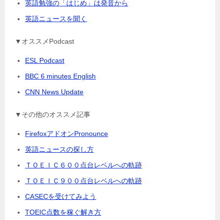
英語勉強の「はじめ」は発音から
英語ニュースを聞く
▼オススメPodcast
ESL Podcast
BBC 6 minutes English
CNN News Update
▼その他のオススメ記事
FirefoxアドオンPronounce
英語ニュースの探し方
ＴＯＥＩＣ６００点台レベルへの軌跡
ＴＯＥＩＣ９００点台レベルへの軌跡
CASECを受けてみよう
TOEIC点数を稼ぐ解き方