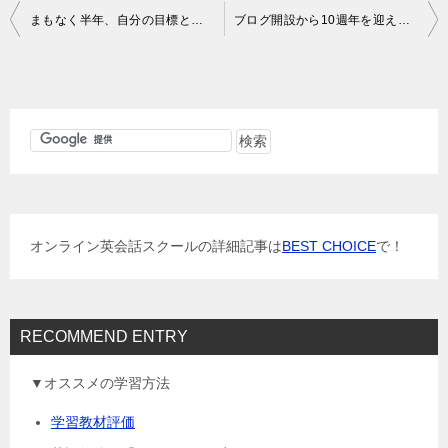
投
まもなく半年、自分の目標と現実の英語学習量を振り返り
ブログ開設から10週年を迎えるにあたり、EQメソッド的なものを本気でまとめたいと思います。
稿
ナ
ビ
ゲ
ー
シ
ョ
オンライン英会話スクールの詳細記事は
BEST CHOICE
で！
ン
RECOMMEND ENTRY
▼オススメの学習方法
学習教材評価