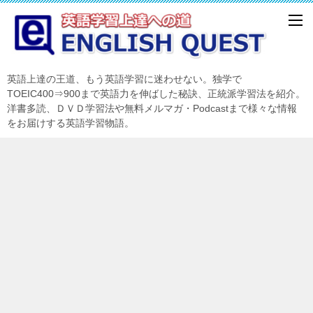
英語上達の王道、もう英語学習に迷わせない。独学で
TOEIC400⇒900まで英語力を伸ばした秘訣、正統派学習法を紹介。
洋書多読、ＤＶＤ学習法や無料メルマガ・Podcastまで様々な情報
をお届けする英語学習物語。