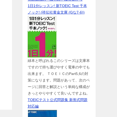
1日1分レッスン! 新TOEIC Test 千本
ノック! (祥伝社黄金文庫 (Gな7-6))
緑本と呼ばれるこのシリーズは文庫本
ですので持ち運びやすく電車の中でも
出来ます。 ＴＯＥＩＣのPart5,6の対
策になります。問題があって、次のペ
ージに回答と解説という単純な構成が
きっとやりやすくて良いんですよね。
TOEICテスト公式問題集 新形式問題
対応編