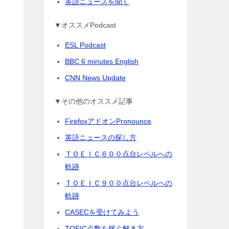
英語ニュースを聞く
▼オススメPodcast
り
ESL Podcast
BBC 6 minutes English
CNN News Update
▼その他のオススメ記事
FirefoxアドオンPronounce
英語ニュースの探し方
ＴＯＥＩＣ６００点台レベルへの
軌跡
ＴＯＥＩＣ９００点台レベルへの
軌跡
CASECを受けてみよう
TOEIC点数を稼ぐ解き方