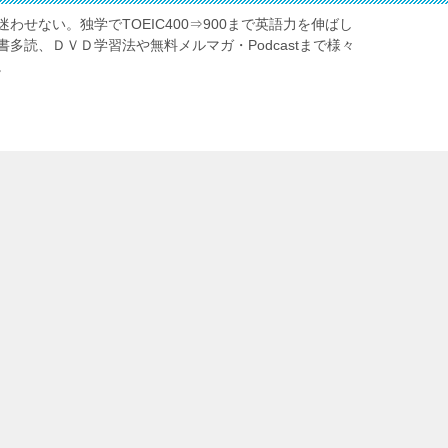
わせない。独学でTOEIC400⇒900まで英語力を伸ばし
多読、ＤＶＤ学習法や無料メルマガ・Podcastまで様々
。