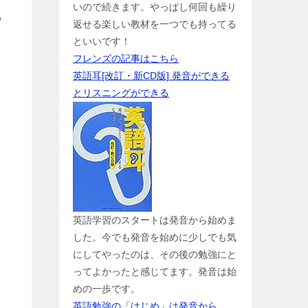
いので続きます。やっぱし何回も繰り
わ
返せる楽しい教材を一つでも持ってる
といいです！
フレンズの記事はこちら
英語耳[改訂・新CD版] 発音ができる
とリスニングができる
選
英語学習のスタートは発音から始めま
した。今でも発音を始めに少しでも気
にしてやったのは、その後の勉強にと
ってよかったと感じてます。発音は始
めの一歩です。
英語勉強の「はじめ」は発音から