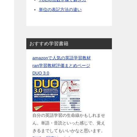
単位の表記方法の違い
おすすめ学習書籍
amazonで人気の英語学習教材
ran学習教材評価まとめページ
DUO 3.0
自分の英語学習の生命線かもしれませ
ん。単語・音読といった感じで、覚え
きるまでしてもいいかなと思います。