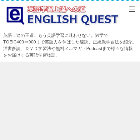
英語上達の王道、もう英語学習に迷わせない。独学で
TOEIC400⇒900まで英語力を伸ばした秘訣、正統派学習法を紹介。
洋書多読、ＤＶＤ学習法や無料メルマガ・Podcastまで様々な情報
をお届けする英語学習物語。