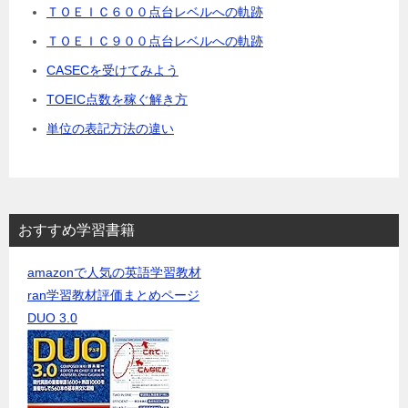
ＴＯＥＩＣ６００点台レベルへの軌跡
ＴＯＥＩＣ９００点台レベルへの軌跡
CASECを受けてみよう
TOEIC点数を稼ぐ解き方
単位の表記方法の違い
おすすめ学習書籍
amazonで人気の英語学習教材
ran学習教材評価まとめページ
DUO 3.0