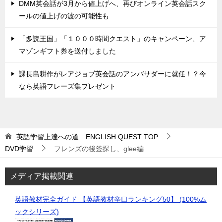
DMM英会話が3月から値上げへ、再びオンライン英会話スク
ールの値上げの波の可能性も
「多読王国」「１０００時間クエスト」のキャンペーン、ア
マゾンギフト券を送付しました
課長島耕作がレアジョブ英会話のアンバサダーに就任！？今
なら英語フレーズ集プレゼント
英語学習上達への道 ENGLISH QUEST
TOP
DVD学習
フレンズの後釜探し、glee編
メディア掲載関連
英語教材完全ガイド 【英語教材辛口ランキング50】 (100%ム
ックシリーズ)