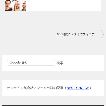
投
1000時間クエストでフィニアスとファーブのPDFスクリプト公開
稿
ナ
ビ
ゲ
ー
シ
ョ
オンライン英会話スクールの詳細記事は
BEST CHOICE
で！
ン