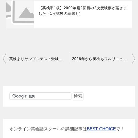
【英検準1級】2009年度2回目の2次受験票が届きま
した（1次試験の結果も）
投
英検よりサンプルテスト受験の案内が届く
2016年から英検もフルリニューアル！4技能が求められる時代に！
稿
ナ
ビ
ゲ
ー
シ
ョ
オンライン英会話スクールの詳細記事は
BEST CHOICE
で！
ン