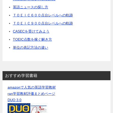
英語ニュースの探し方
ＴＯＥＩＣ６００点台レベルへの軌跡
ＴＯＥＩＣ９００点台レベルへの軌跡
CASECを受けてみよう
TOEIC点数を稼ぐ解き方
単位の表記方法の違い
おすすめ学習書籍
amazonで人気の英語学習教材
ran学習教材評価まとめページ
DUO 3.0