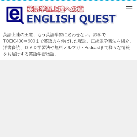
英語上達の王道、もう英語学習に迷わせない。独学で
TOEIC400⇒900まで英語力を伸ばした秘訣、正統派学習法を紹介。
洋書多読、ＤＶＤ学習法や無料メルマガ・Podcastまで様々な情報
をお届けする英語学習物語。