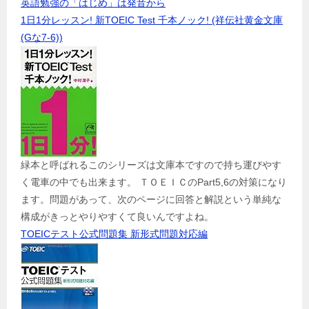
英語勉強の「はじめ」は発音から
1日1分レッスン! 新TOEIC Test 千本ノック! (祥伝社黄金文庫
(Gな7-6))
緑本と呼ばれるこのシリーズは文庫本ですので持ち運びやす
く電車の中でも出来ます。 ＴＯＥＩＣのPart5,6の対策になり
ます。問題があって、次のページに回答と解説という単純な
構成がきっとやりやすくて良いんですよね。
TOEICテスト公式問題集 新形式問題対応編