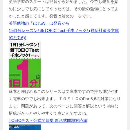
英語学習のスタートは発音から始めました。今でも発音を始
めに少しでも気にしてやったのは、その後の勉強にとってよ
かったと感じてます。発音は始めの一歩です。
英語勉強の「はじめ」は発音から
1日1分レッスン! 新TOEIC Test 千本ノック! (祥伝社黄金文庫
(Gな7-6))
緑本と呼ばれるこのシリーズは文庫本ですので持ち運びやす
く電車の中でも出来ます。 ＴＯＥＩＣのPart5,6の対策になり
ます。問題があって、次のページに回答と解説という単純な
構成がきっとやりやすくて良いんですよね。
TOEICテスト公式問題集 新形式問題対応編