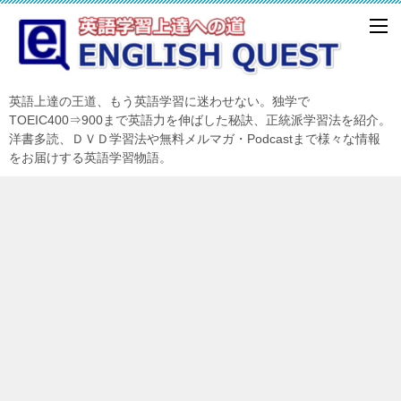
英語上達の王道、もう英語学習に迷わせない。独学で
TOEIC400⇒900まで英語力を伸ばした秘訣、正統派学習法を紹介。
洋書多読、ＤＶＤ学習法や無料メルマガ・Podcastまで様々な情報
をお届けする英語学習物語。