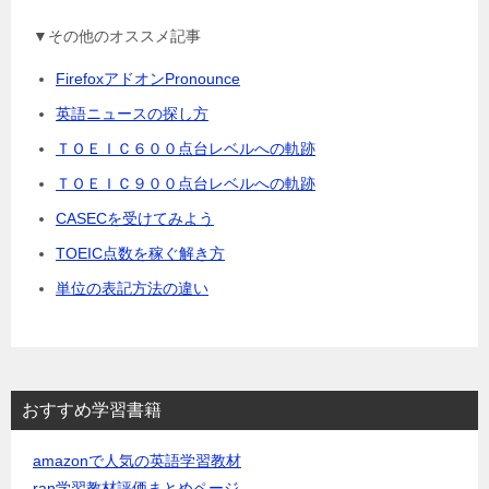
▼その他のオススメ記事
FirefoxアドオンPronounce
英語ニュースの探し方
ＴＯＥＩＣ６００点台レベルへの軌跡
ＴＯＥＩＣ９００点台レベルへの軌跡
CASECを受けてみよう
TOEIC点数を稼ぐ解き方
単位の表記方法の違い
おすすめ学習書籍
amazonで人気の英語学習教材
ran学習教材評価まとめページ