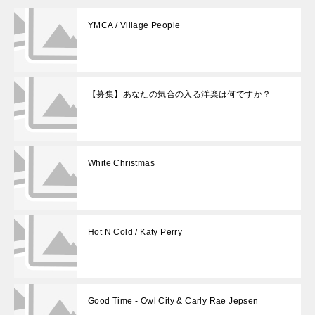
YMCA / Village People
【募集】あなたの気合の入る洋楽は何ですか？
White Christmas
Hot N Cold / Katy Perry
Good Time - Owl City & Carly Rae Jepsen