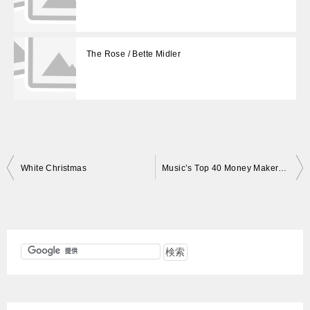
The Rose / Bette Midler
投
White Christmas
Music’s Top 40 Money Makers 2012
稿
ナ
ビ
ゲ
ー
シ