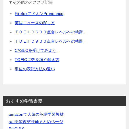
▼その他のオススメ記事
FirefoxアドオンPronounce
英語ニュースの探し方
ＴＯＥＩＣ６００点台レベルへの軌跡
ＴＯＥＩＣ９００点台レベルへの軌跡
CASECを受けてみよう
TOEIC点数を稼ぐ解き方
単位の表記方法の違い
おすすめ学習書籍
amazonで人気の英語学習教材
ran学習教材評価まとめページ
DUO 3.0