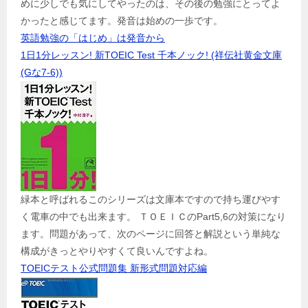
めに少しでも気にしてやったのは、その後の勉強にとってよ
かったと感じてます。発音は始めの一歩です。
英語勉強の「はじめ」は発音から
1日1分レッスン! 新TOEIC Test 千本ノック! (祥伝社黄金文庫
(Gな7-6))
緑本と呼ばれるこのシリーズは文庫本ですので持ち運びやす
く電車の中でも出来ます。 ＴＯＥＩＣのPart5,6の対策になり
ます。問題があって、次のページに回答と解説という単純な
構成がきっとやりやすくて良いんですよね。
TOEICテスト公式問題集 新形式問題対応編