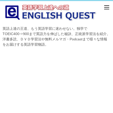
英語上達の王道、もう英語学習に迷わせない。独学で
TOEIC400⇒900まで英語力を伸ばした秘訣、正統派学習法を紹介。
洋書多読、ＤＶＤ学習法や無料メルマガ・Podcastまで様々な情報
をお届けする英語学習物語。