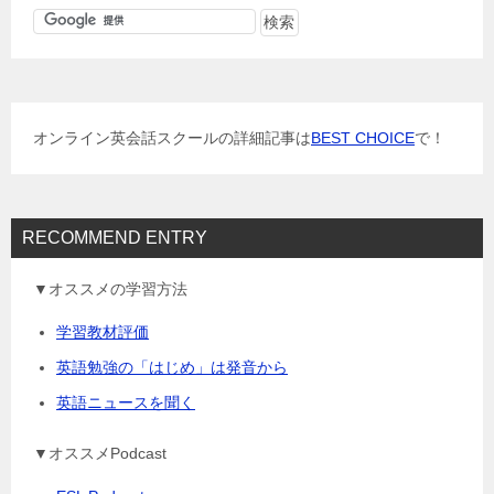
ゲ
ー
シ
ョ
オンライン英会話スクールの詳細記事は
BEST CHOICE
で！
ン
RECOMMEND ENTRY
▼オススメの学習方法
学習教材評価
英語勉強の「はじめ」は発音から
英語ニュースを聞く
▼オススメPodcast