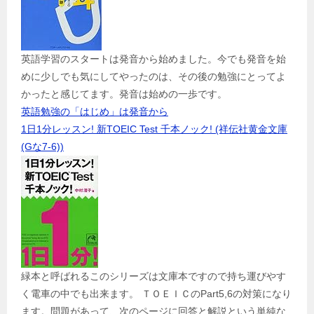
英語学習のスタートは発音から始めました。今でも発音を始
めに少しでも気にしてやったのは、その後の勉強にとってよ
かったと感じてます。発音は始めの一歩です。
英語勉強の「はじめ」は発音から
1日1分レッスン! 新TOEIC Test 千本ノック! (祥伝社黄金文庫
(Gな7-6))
緑本と呼ばれるこのシリーズは文庫本ですので持ち運びやす
く電車の中でも出来ます。 ＴＯＥＩＣのPart5,6の対策になり
ます。問題があって、次のページに回答と解説という単純な