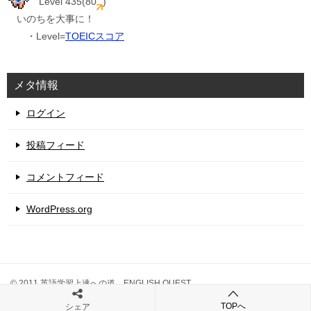
Level 435(80
)
いのちを大事に！
・Level=
TOEICスコア
メタ情報
ログイン
投稿フィード
コメントフィード
WordPress.org
© 2011 英語学習上達への道 ENGLISH QUEST
TOPへ
シェア