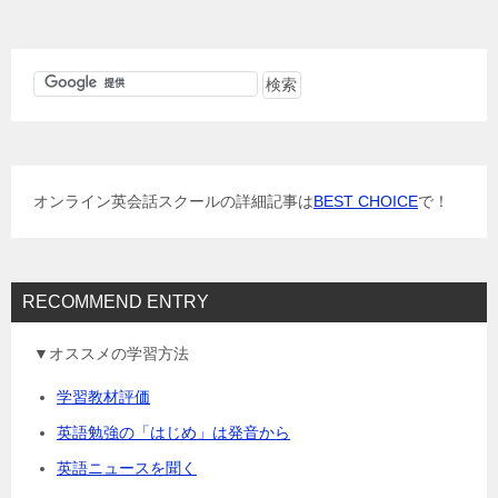
ナ
ビ
ゲ
ー
シ
ョ
オンライン英会話スクールの詳細記事は
BEST CHOICE
で！
ン
RECOMMEND ENTRY
▼オススメの学習方法
学習教材評価
英語勉強の「はじめ」は発音から
英語ニュースを聞く