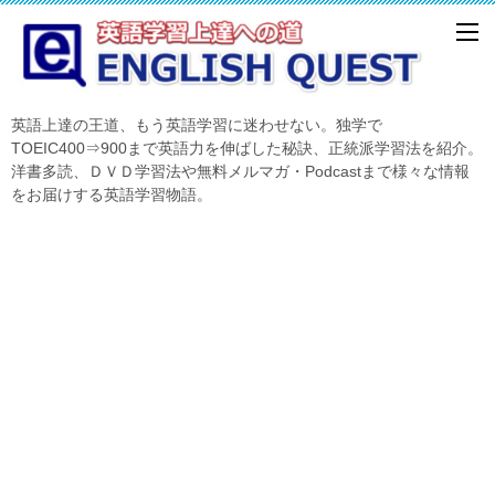
英語上達の王道、もう英語学習に迷わせない。独学で
TOEIC400⇒900まで英語力を伸ばした秘訣、正統派学習法を紹介。
洋書多読、ＤＶＤ学習法や無料メルマガ・Podcastまで様々な情報
をお届けする英語学習物語。