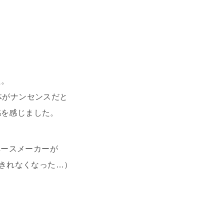
た。
体がナンセンスだと
感を感じました。
ペースメーカーが
起きれなくなった…）