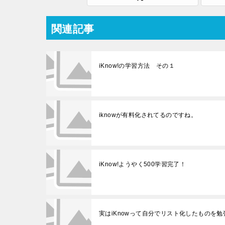
関連記事
iKnow!の学習方法 その１
iknowが有料化されてるのですね。
iKnow!ようやく500学習完了！
実はiKnowって自分でリスト化したものを