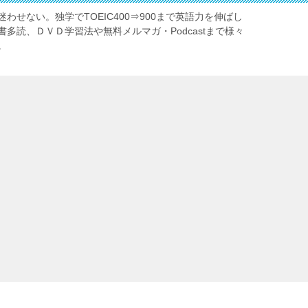
わせない。独学でTOEIC400⇒900まで英語力を伸ばし
多読、ＤＶＤ学習法や無料メルマガ・Podcastまで様々
。