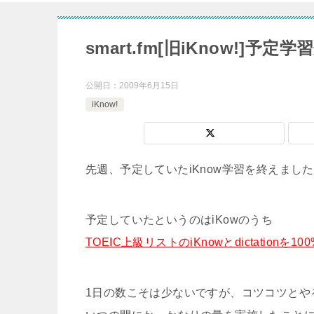
smart.fm[旧iKnow!]予定
公開日：
2009年6月15日
iKnow!
先週、予定していたiKnow学習を終えまし
予定していたというのはiKowのうち
TOEIC上級リストのiKnowとdictationを
1日の数こそは少ないですが、コツコツとや