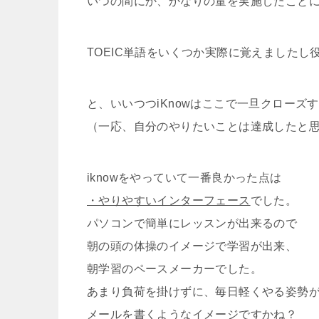
いつの間にか、かなりの量を実施したこと
TOEIC単語をいくつか実際に覚えましたし
と、いいつつiKnowはここで一旦クローズ
（一応、自分のやりたいことは達成したと
iknowをやっていて一番良かった点は
・やりやすいインターフェース
でした。
パソコンで簡単にレッスンが出来るので
朝の頭の体操のイメージで学習が出来、
朝学習のペースメーカーでした。
あまり負荷を掛けずに、毎日軽くやる姿勢
メールを書くようなイメージですかね？