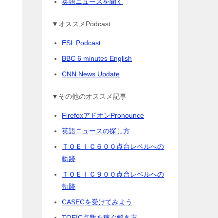
英語ニュースを聞く
▼オススメPodcast
ESL Podcast
BBC 6 minutes English
CNN News Update
▼その他のオススメ記事
FirefoxアドオンPronounce
英語ニュースの探し方
ＴＯＥＩＣ６００点台レベルへの
軌跡
ＴＯＥＩＣ９００点台レベルへの
軌跡
CASECを受けてみよう
TOEIC点数を稼ぐ解き方