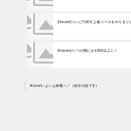
[iKnow!]ついにTOEIC上級コースをやりき
iKnow!がいつの間にか1000以上に！
投
iKnow!いよいよ終着へ！（自分の話です）
稿
ナ
ビ
ゲ