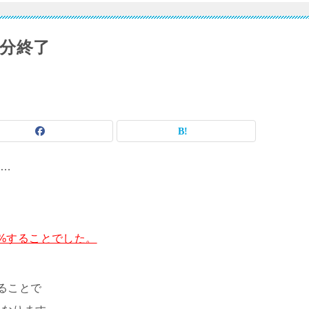
学習分終了
た…
100%することでした。
ることで