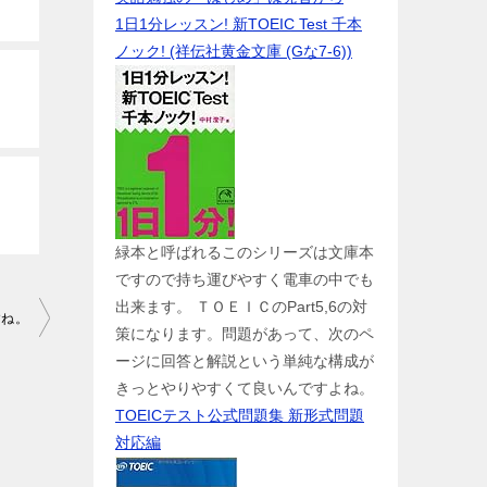
1日1分レッスン! 新TOEIC Test 千本
ノック! (祥伝社黄金文庫 (Gな7-6))
緑本と呼ばれるこのシリーズは文庫本
ですので持ち運びやすく電車の中でも
出来ます。 ＴＯＥＩＣのPart5,6の対
すね。
策になります。問題があって、次のペ
ージに回答と解説という単純な構成が
きっとやりやすくて良いんですよね。
TOEICテスト公式問題集 新形式問題
対応編