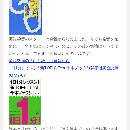
英語学習のスタートは発音から始めました。今でも発音を始
めに少しでも気にしてやったのは、その後の勉強にとってよ
かったと感じてます。発音は始めの一歩です。
英語勉強の「はじめ」は発音から
1日1分レッスン! 新TOEIC Test 千本ノック! (祥伝社黄金文庫
(Gな7-6))
緑本と呼ばれるこのシリーズは文庫本ですので持ち運びやす