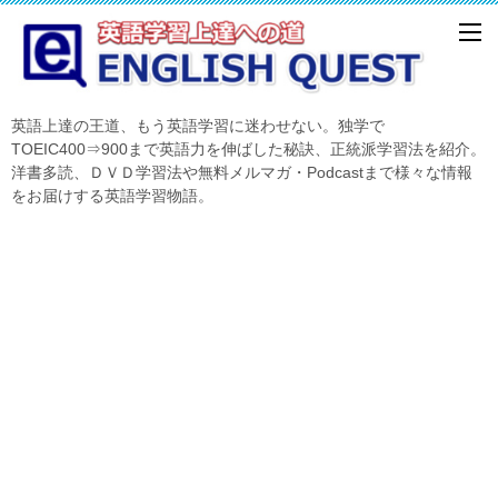
英語上達の王道、もう英語学習に迷わせない。独学で
TOEIC400⇒900まで英語力を伸ばした秘訣、正統派学習法を紹介。
洋書多読、ＤＶＤ学習法や無料メルマガ・Podcastまで様々な情報
をお届けする英語学習物語。