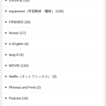
DVD学習 (18)
equipment（学習教材・機材） (134)
FRIENDS (26)
iKnow! (17)
in English (4)
lang-8 (4)
MOVIE (124)
Netflix（ネットフリックス） (3)
Phineas and Ferb (2)
Podcast (10)