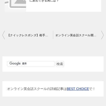
に反応できる為には？
投
【クイックレスポンズ】相手主体の話題の場合の要素は２つ！
オンライン英会話スクール開発責任者に聞く【本当に使える英語力に必要なこと】
稿
ナ
ビ
ゲ
ー
シ
ョ
オンライン英会話スクールの詳細記事は
BEST CHOICE
で！
ン