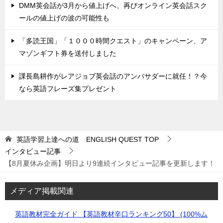
DMM英会話が3月から値上げへ、再びオンライン英会話スク
ールの値上げの波の可能性も
「多読王国」「１０００時間クエスト」のキャンペーン、ア
マゾンギフト券を送付しました
課長島耕作がレアジョブ英会話のアンバサダーに就任！？今
なら英語フレーズ集プレゼント
英語学習上達への道 ENGLISH QUEST
TOP
インタビュー記事
【8月夏休み企画】明日より9連続インタビュー記事を更新します！
メディア掲載関連
英語教材完全ガイド 【英語教材辛口ランキング50】 (100%ム