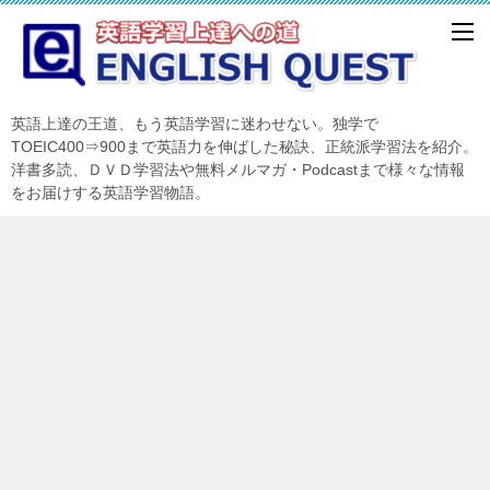
英語上達の王道、もう英語学習に迷わせない。独学で
TOEIC400⇒900まで英語力を伸ばした秘訣、正統派学習法を紹介。
洋書多読、ＤＶＤ学習法や無料メルマガ・Podcastまで様々な情報
をお届けする英語学習物語。