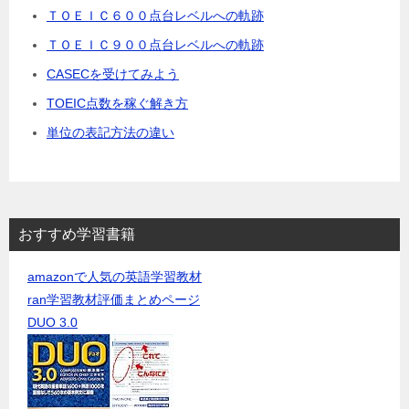
ＴＯＥＩＣ６００点台レベルへの軌跡
ＴＯＥＩＣ９００点台レベルへの軌跡
CASECを受けてみよう
TOEIC点数を稼ぐ解き方
単位の表記方法の違い
おすすめ学習書籍
amazonで人気の英語学習教材
ran学習教材評価まとめページ
DUO 3.0