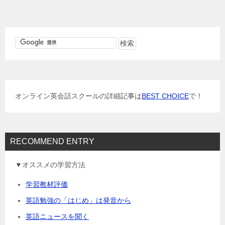
ナ
ビ
ゲ
ー
シ
ョ
オンライン英会話スクールの詳細記事は
BEST CHOICE
で！
ン
RECOMMEND ENTRY
▼オススメの学習方法
学習教材評価
英語勉強の「はじめ」は発音から
英語ニュースを聞く