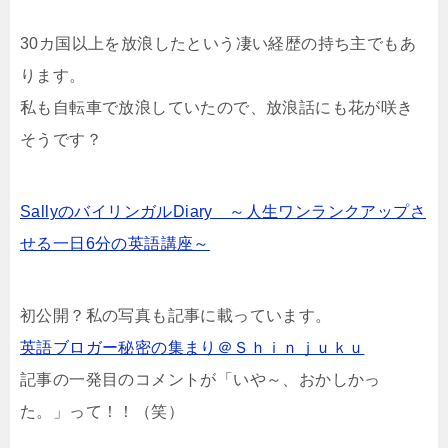
30カ国以上を放浪したという凄い経歴の持ち主でもあ
ります。
私も自転車で放浪していたので、放浪話にも花が咲き
そうです？
SallyのバイリンガルDiary ～人生ワンランクアップさ
せる一日6分の英語講座～
初公開？私の写真も記事に載っています。
英語ブロガー秘密の集まり＠Ｓｈｉｎｊｕｋｕ
記事の一発目のコメントが「いや～、おかしかっ
た。」って！！（笑）