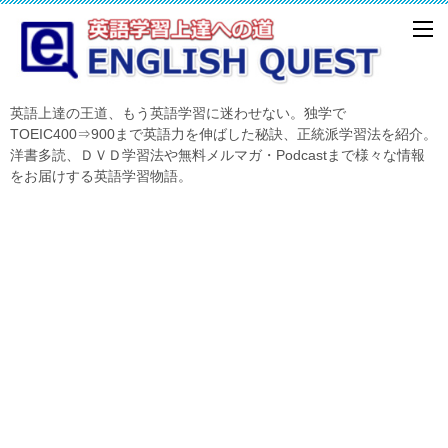
英語上達の王道、もう英語学習に迷わせない。独学で
TOEIC400⇒900まで英語力を伸ばした秘訣、正統派学習法を紹介。
洋書多読、ＤＶＤ学習法や無料メルマガ・Podcastまで様々な情報
をお届けする英語学習物語。