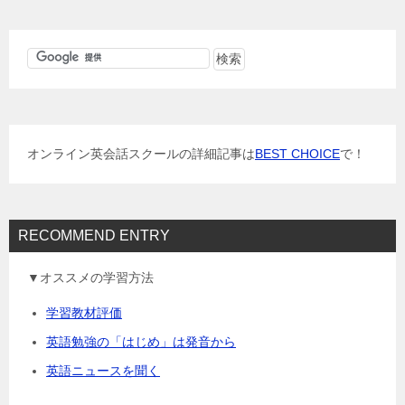
ナ
ビ
ゲ
ー
シ
ョ
オンライン英会話スクールの詳細記事は
BEST CHOICE
で！
ン
RECOMMEND ENTRY
▼オススメの学習方法
学習教材評価
英語勉強の「はじめ」は発音から
英語ニュースを聞く