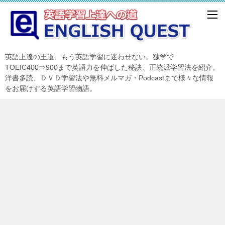
英語上達の王道、もう英語学習に迷わせない。独学で
TOEIC400⇒900まで英語力を伸ばした秘訣、正統派学習法を紹介。
洋書多読、ＤＶＤ学習法や無料メルマガ・Podcastまで様々な情報
をお届けする英語学習物語。