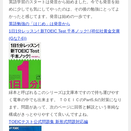
英語学習のスタートは発音から始めました。今でも発音を始
めに少しでも気にしてやったのは、その後の勉強にとってよ
かったと感じてます。発音は始めの一歩です。
英語勉強の「はじめ」は発音から
1日1分レッスン! 新TOEIC Test 千本ノック! (祥伝社黄金文庫
(Gな7-6))
緑本と呼ばれるこのシリーズは文庫本ですので持ち運びやす
く電車の中でも出来ます。 ＴＯＥＩＣのPart5,6の対策になり
ます。問題があって、次のページに回答と解説という単純な
構成がきっとやりやすくて良いんですよね。
TOEICテスト公式問題集 新形式問題対応編