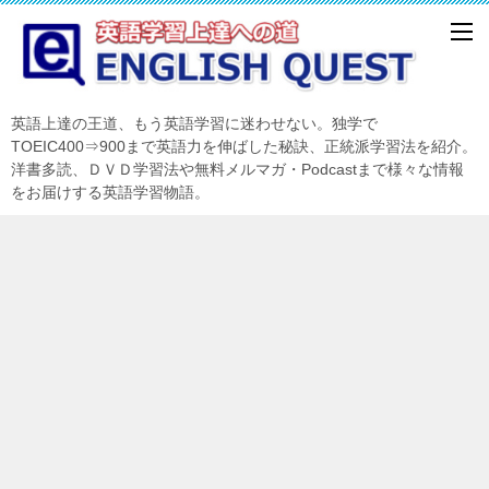
英語上達の王道、もう英語学習に迷わせない。独学で
TOEIC400⇒900まで英語力を伸ばした秘訣、正統派学習法を紹介。
洋書多読、ＤＶＤ学習法や無料メルマガ・Podcastまで様々な情報
をお届けする英語学習物語。