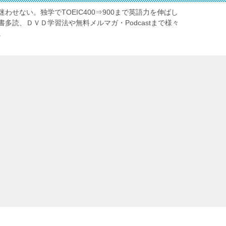
わせない。独学でTOEIC400⇒900まで英語力を伸ばし
多読、ＤＶＤ学習法や無料メルマガ・Podcastまで様々
。