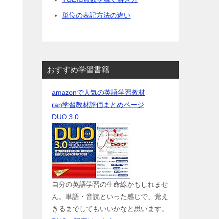
単位の表記方法の違い
おすすめ学習書籍
amazonで人気の英語学習教材
ran学習教材評価まとめページ
DUO 3.0
自分の英語学習の生命線かもしれませ
ん。単語・音読といった感じで、覚え
きるまでしてもいいかなと思います。