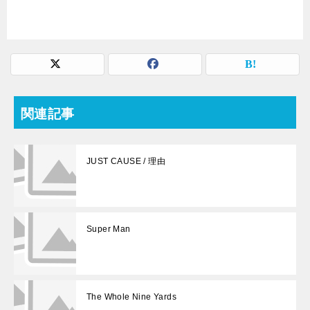
関連記事
JUST CAUSE / 理由
Super Man
The Whole Nine Yards