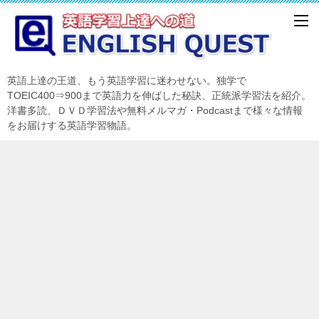
英語上達の王道、もう英語学習に迷わせない。独学で
TOEIC400⇒900まで英語力を伸ばした秘訣、正統派学習法を紹介。
洋書多読、ＤＶＤ学習法や無料メルマガ・Podcastまで様々な情報
をお届けする英語学習物語。