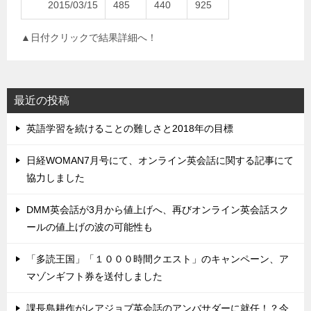
2015/03/15
485
440
925
▲日付クリックで結果詳細へ！
最近の投稿
英語学習を続けることの難しさと2018年の目標
日経WOMAN7月号にて、オンライン英会話に関する記事にて
協力しました
DMM英会話が3月から値上げへ、再びオンライン英会話スク
ールの値上げの波の可能性も
「多読王国」「１０００時間クエスト」のキャンペーン、ア
マゾンギフト券を送付しました
課長島耕作がレアジョブ英会話のアンバサダーに就任！？今