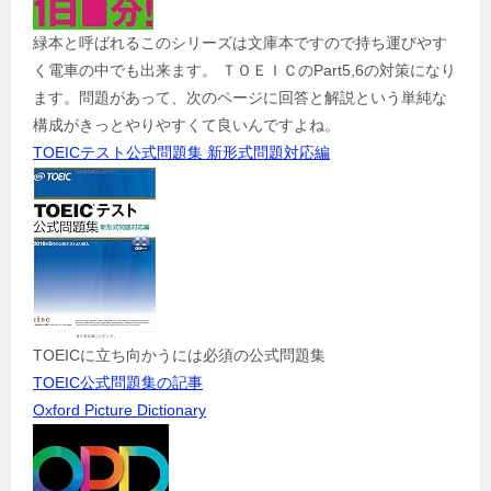
緑本と呼ばれるこのシリーズは文庫本ですので持ち運びやす
く電車の中でも出来ます。 ＴＯＥＩＣのPart5,6の対策になり
ます。問題があって、次のページに回答と解説という単純な
構成がきっとやりやすくて良いんですよね。
TOEICテスト公式問題集 新形式問題対応編
TOEICに立ち向かうには必須の公式問題集
TOEIC公式問題集の記事
Oxford Picture Dictionary