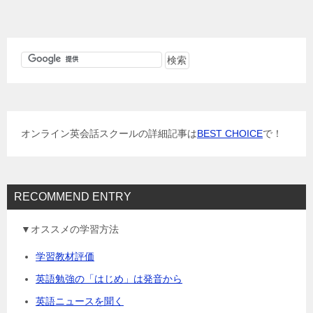
ナ
ビ
ゲ
ー
シ
ョ
オンライン英会話スクールの詳細記事は
BEST CHOICE
で！
ン
RECOMMEND ENTRY
▼オススメの学習方法
学習教材評価
英語勉強の「はじめ」は発音から
英語ニュースを聞く