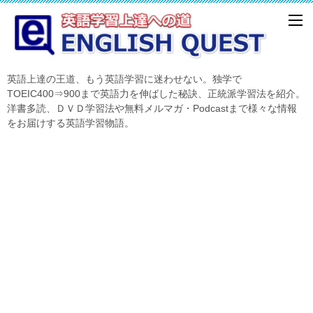
英語上達の王道、もう英語学習に迷わせない。独学で
TOEIC400⇒900まで英語力を伸ばした秘訣、正統派学習法を紹介。
洋書多読、ＤＶＤ学習法や無料メルマガ・Podcastまで様々な情報
をお届けする英語学習物語。