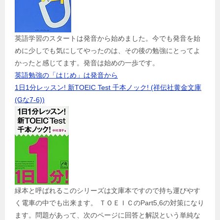
英語学習のスタートは発音から始めました。今でも発音を始
めに少しでも気にしてやったのは、その後の勉強にとってよ
かったと感じてます。発音は始めの一歩です。
英語勉強の「はじめ」は発音から
1日1分レッスン! 新TOEIC Test 千本ノック! (祥伝社黄金文庫
(Gな7-6))
緑本と呼ばれるこのシリーズは文庫本ですので持ち運びやす
く電車の中でも出来ます。 ＴＯＥＩＣのPart5,6の対策になり
ます。問題があって、次のページに回答と解説という単純な