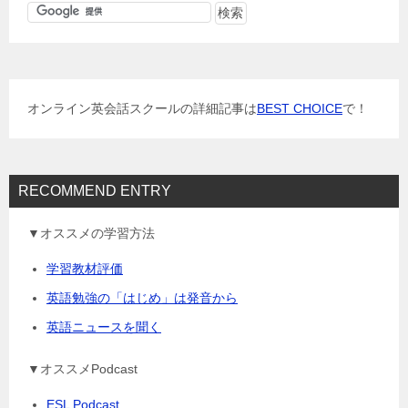
ゲ
ー
シ
ョ
オンライン英会話スクールの詳細記事は
BEST CHOICE
で！
ン
RECOMMEND ENTRY
▼オススメの学習方法
学習教材評価
英語勉強の「はじめ」は発音から
英語ニュースを聞く
▼オススメPodcast
ESL Podcast