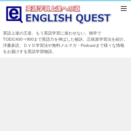
英語上達の王道、もう英語学習に迷わせない。独学で
TOEIC400⇒900まで英語力を伸ばした秘訣、正統派学習法を紹介。
洋書多読、ＤＶＤ学習法や無料メルマガ・Podcastまで様々な情報
をお届けする英語学習物語。