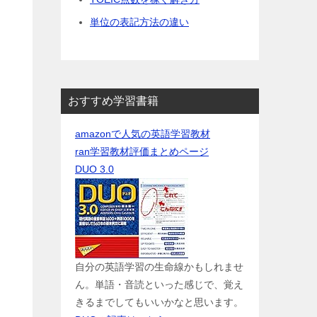
単位の表記方法の違い
おすすめ学習書籍
amazonで人気の英語学習教材
ran学習教材評価まとめページ
DUO 3.0
自分の英語学習の生命線かもしれませ
ん。単語・音読といった感じで、覚え
きるまでしてもいいかなと思います。