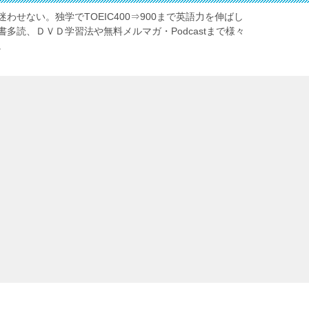
わせない。独学でTOEIC400⇒900まで英語力を伸ばし
多読、ＤＶＤ学習法や無料メルマガ・Podcastまで様々
。