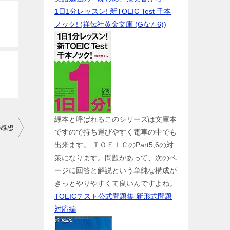
1日1分レッスン! 新TOEIC Test 千本
ノック! (祥伝社黄金文庫 (Gな7-6))
緑本と呼ばれるこのシリーズは文庫本
の感想
ですので持ち運びやすく電車の中でも
出来ます。 ＴＯＥＩＣのPart5,6の対
策になります。問題があって、次のペ
ージに回答と解説という単純な構成が
きっとやりやすくて良いんですよね。
TOEICテスト公式問題集 新形式問題
対応編