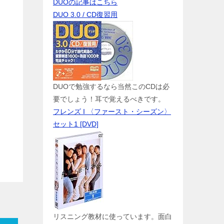
DUOの記事はこちら
DUO 3.0 / CD復習用
DUOで勉強するなら当然このCDは必
要でしょう！耳で覚えるべきです。
フレンズ I 〈ファースト・シーズン〉
セット1 [DVD]
リスニング教材に使っています。面白