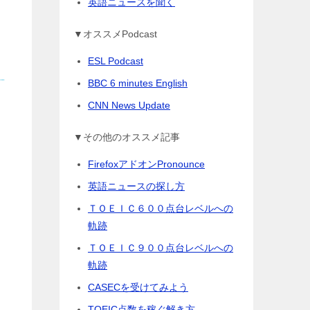
英語ニュースを聞く
▼オススメPodcast
ESL Podcast
BBC 6 minutes English
CNN News Update
▼その他のオススメ記事
FirefoxアドオンPronounce
英語ニュースの探し方
ＴＯＥＩＣ６００点台レベルへの
軌跡
ＴＯＥＩＣ９００点台レベルへの
軌跡
CASECを受けてみよう
TOEIC点数を稼ぐ解き方