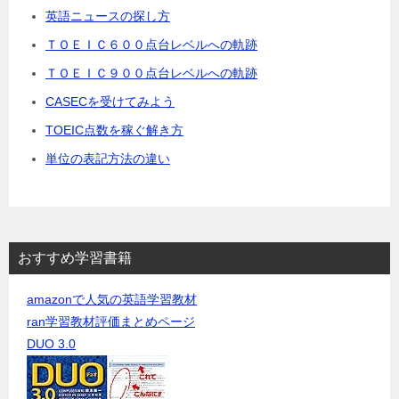
英語ニュースの探し方
ＴＯＥＩＣ６００点台レベルへの軌跡
ＴＯＥＩＣ９００点台レベルへの軌跡
CASECを受けてみよう
TOEIC点数を稼ぐ解き方
単位の表記方法の違い
おすすめ学習書籍
amazonで人気の英語学習教材
ran学習教材評価まとめページ
DUO 3.0