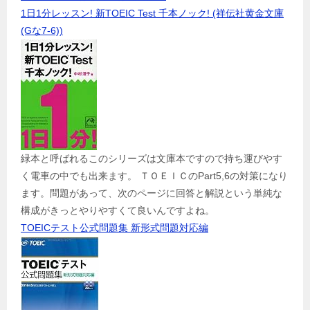
1日1分レッスン! 新TOEIC Test 千本ノック! (祥伝社黄金文庫
(Gな7-6))
緑本と呼ばれるこのシリーズは文庫本ですので持ち運びやす
く電車の中でも出来ます。 ＴＯＥＩＣのPart5,6の対策になり
ます。問題があって、次のページに回答と解説という単純な
構成がきっとやりやすくて良いんですよね。
TOEICテスト公式問題集 新形式問題対応編