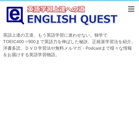
英語上達の王道、もう英語学習に迷わせない。独学で
TOEIC400⇒900まで英語力を伸ばした秘訣、正統派学習法を紹介。
洋書多読、ＤＶＤ学習法や無料メルマガ・Podcastまで様々な情報
をお届けする英語学習物語。