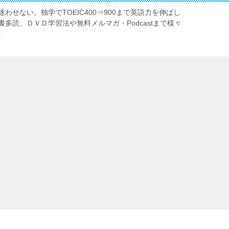
わせない。独学でTOEIC400⇒900まで英語力を伸ばし
多読、ＤＶＤ学習法や無料メルマガ・Podcastまで様々
。