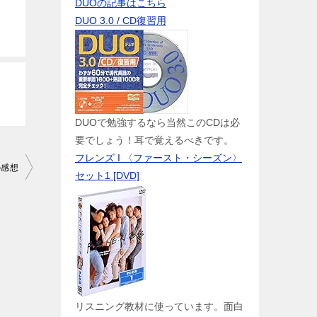
DUOの記事はこちら
DUO 3.0 / CD復習用
DUOで勉強するなら当然このCDは必
要でしょう！耳で覚えるべきです。
フレンズ I 〈ファースト・シーズン〉
の感想
セット1 [DVD]
リスニング教材に使っています。面白