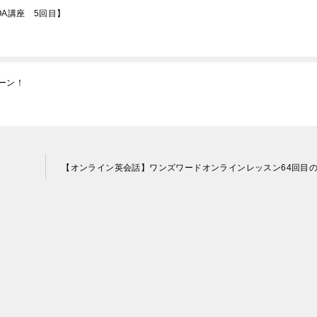
A講座 5回目】
ーン！
【オンライン英会話】ワンズワードオンラインレッスン64回目