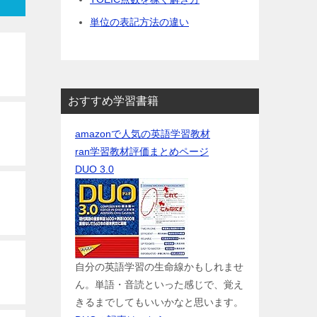
単位の表記方法の違い
おすすめ学習書籍
amazonで人気の英語学習教材
ran学習教材評価まとめページ
DUO 3.0
自分の英語学習の生命線かもしれませ
ん。単語・音読といった感じで、覚え
きるまでしてもいいかなと思います。