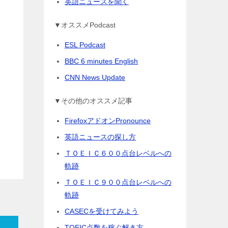
英語ニュースを聞く
▼オススメPodcast
ESL Podcast
BBC 6 minutes English
CNN News Update
▼その他のオススメ記事
FirefoxアドオンPronounce
英語ニュースの探し方
ＴＯＥＩＣ６００点台レベルへの
軌跡
ＴＯＥＩＣ９００点台レベルへの
軌跡
CASECを受けてみよう
TOEIC点数を稼ぐ解き方