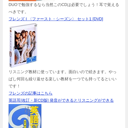
DUOで勉強するなら当然このCDは必要でしょう！耳で覚える
べきです。
フレンズ I 〈ファースト・シーズン〉 セット1 [DVD]
リスニング教材に使っています。面白いので続きます。やっ
ぱし何回も繰り返せる楽しい教材を一つでも持ってるといい
です！
フレンズの記事はこちら
英語耳[改訂・新CD版] 発音ができるとリスニングができる