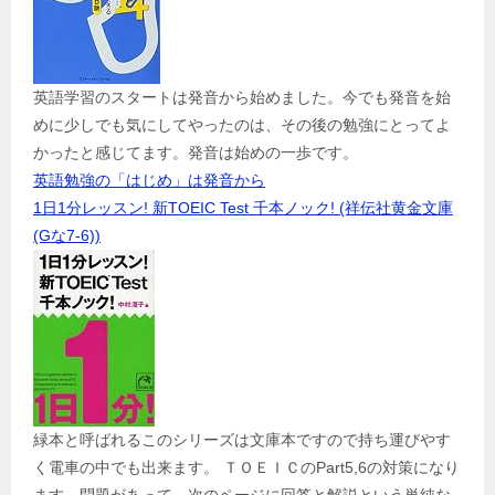
英語学習のスタートは発音から始めました。今でも発音を始
めに少しでも気にしてやったのは、その後の勉強にとってよ
かったと感じてます。発音は始めの一歩です。
英語勉強の「はじめ」は発音から
1日1分レッスン! 新TOEIC Test 千本ノック! (祥伝社黄金文庫
(Gな7-6))
緑本と呼ばれるこのシリーズは文庫本ですので持ち運びやす
く電車の中でも出来ます。 ＴＯＥＩＣのPart5,6の対策になり