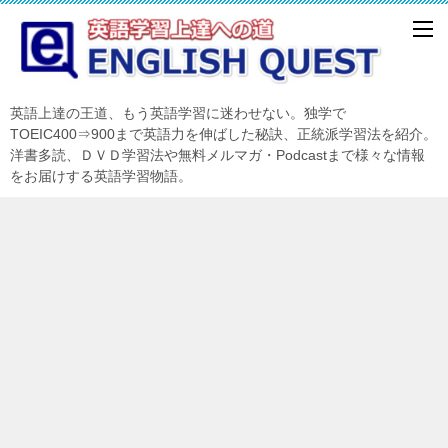
英語上達の王道、もう英語学習に迷わせない。独学で
TOEIC400⇒900まで英語力を伸ばした秘訣、正統派学習法を紹介。
洋書多読、ＤＶＤ学習法や無料メルマガ・Podcastまで様々な情報
をお届けする英語学習物語。