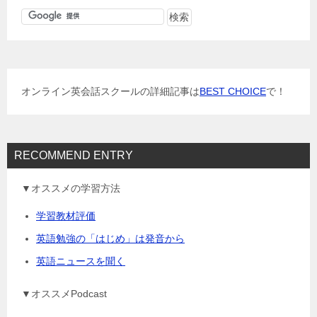
ゲ
ー
シ
ョ
オンライン英会話スクールの詳細記事は
BEST CHOICE
で！
ン
RECOMMEND ENTRY
▼オススメの学習方法
学習教材評価
英語勉強の「はじめ」は発音から
英語ニュースを聞く
▼オススメPodcast