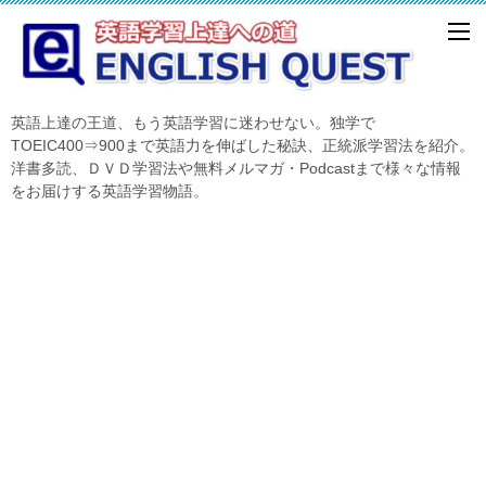
英語上達の王道、もう英語学習に迷わせない。独学で
TOEIC400⇒900まで英語力を伸ばした秘訣、正統派学習法を紹介。
洋書多読、ＤＶＤ学習法や無料メルマガ・Podcastまで様々な情報
をお届けする英語学習物語。