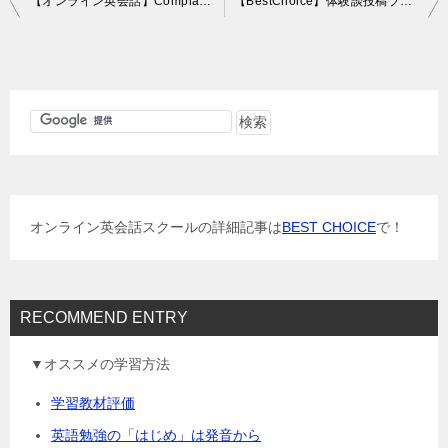
【オンライン英会話】Complaint（ワンズワードオンラインレッスン186回目）
【BestChoice】体験談投稿プレゼントは当選率高し
稿
ナ
ビ
ゲ
ー
シ
ョ
オンライン英会話スクールの詳細記事は
BEST CHOICE
で！
ン
RECOMMEND ENTRY
▼オススメの学習方法
学習教材評価
英語勉強の「はじめ」は発音から