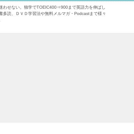
わせない。独学でTOEIC400⇒900まで英語力を伸ばし
多読、ＤＶＤ学習法や無料メルマガ・Podcastまで様々
。