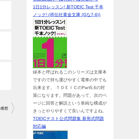
1日1分レッスン! 新TOEIC Test 千本
ノック! (祥伝社黄金文庫 (Gな7-6))
緑本と呼ばれるこのシリーズは文庫本
ですので持ち運びやすく電車の中でも
出来ます。 ＴＯＥＩＣのPart5,6の対
策になります。問題があって、次のペ
ージに回答と解説という単純な構成が
ン感想
きっとやりやすくて良いんですよね。
TOEICテスト公式問題集 新形式問題
対応編