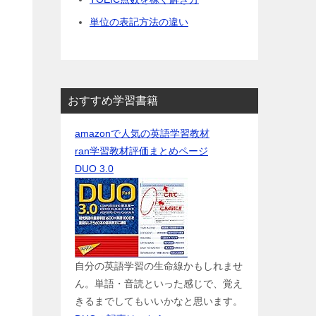
単位の表記方法の違い
おすすめ学習書籍
amazonで人気の英語学習教材
ran学習教材評価まとめページ
DUO 3.0
自分の英語学習の生命線かもしれませ
ま
ん。単語・音読といった感じで、覚え
きるまでしてもいいかなと思います。