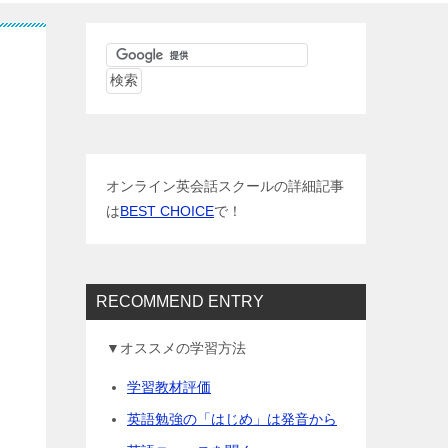
オンライン英会話スクールの詳細記事
は
BEST CHOICE
で！
RECOMMEND ENTRY
▼オススメの学習方法
学習教材評価
英語勉強の「はじめ」は発音から