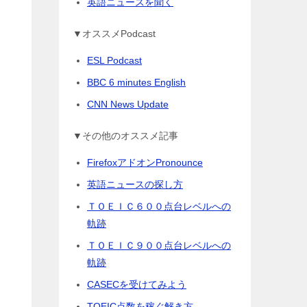
英語ニュースを聞く
▼オススメPodcast
ESL Podcast
BBC 6 minutes English
CNN News Update
▼その他のオススメ記事
FirefoxアドオンPronounce
英語ニュースの探し方
ＴＯＥＩＣ６００点台レベルへの
ビ
軌跡
く
ＴＯＥＩＣ９００点台レベルへの
軌跡
CASECを受けてみよう
TOEIC点数を稼ぐ解き方