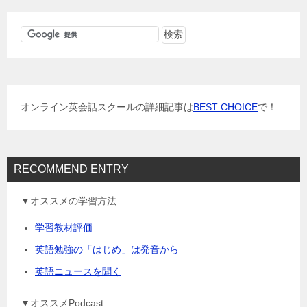
ビ
ゲ
ー
シ
ョ
オンライン英会話スクールの詳細記事は
BEST CHOICE
で！
ン
RECOMMEND ENTRY
▼オススメの学習方法
学習教材評価
英語勉強の「はじめ」は発音から
英語ニュースを聞く
▼オススメPodcast