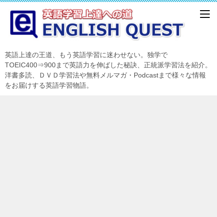
英語上達の王道、もう英語学習に迷わせない。独学で
TOEIC400⇒900まで英語力を伸ばした秘訣、正統派学習法を紹介。
洋書多読、ＤＶＤ学習法や無料メルマガ・Podcastまで様々な情報
をお届けする英語学習物語。