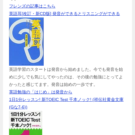
フレンズの記事はこちら
英語耳[改訂・新CD版] 発音ができるとリスニングができる
英語学習のスタートは発音から始めました。今でも発音を始
めに少しでも気にしてやったのは、その後の勉強にとってよ
かったと感じてます。発音は始めの一歩です。
英語勉強の「はじめ」は発音から
1日1分レッスン! 新TOEIC Test 千本ノック! (祥伝社黄金文庫
(Gな7-6))