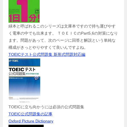
緑本と呼ばれるこのシリーズは文庫本ですので持ち運びやす
く電車の中でも出来ます。 ＴＯＥＩＣのPart5,6の対策になり
ます。問題があって、次のページに回答と解説という単純な
構成がきっとやりやすくて良いんですよね。
TOEICテスト公式問題集 新形式問題対応編
TOEICに立ち向かうには必須の公式問題集
TOEIC公式問題集の記事
Oxford Picture Dictionary