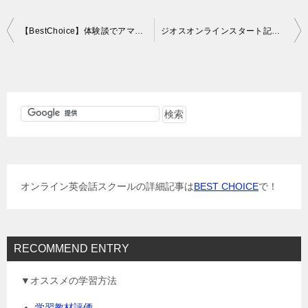
投
【BestChoice】体験談でアマゾンギフト券プレゼント
ジオスオンラインスタート記念、オリジナルテキストプレゼント
稿
ナ
ビ
ゲ
ー
シ
ョ
オンライン英会話スクールの詳細記事は
BEST CHOICE
で！
ン
RECOMMEND ENTRY
▼オススメの学習方法
学習教材評価