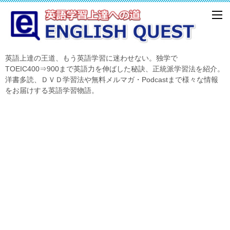
英語上達の王道、もう英語学習に迷わせない。独学で
TOEIC400⇒900まで英語力を伸ばした秘訣、正統派学習法を紹介。
洋書多読、ＤＶＤ学習法や無料メルマガ・Podcastまで様々な情報
をお届けする英語学習物語。