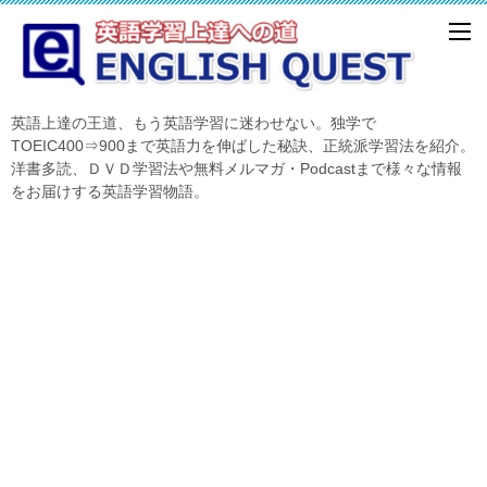
英語上達の王道、もう英語学習に迷わせない。独学で
TOEIC400⇒900まで英語力を伸ばした秘訣、正統派学習法を紹介。
洋書多読、ＤＶＤ学習法や無料メルマガ・Podcastまで様々な情報
をお届けする英語学習物語。