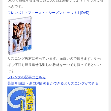
DUOで勉強するなら当然このCDは必要でしょう！耳で覚える
べきです。
フレンズ I 〈ファースト・シーズン〉 セット1 [DVD]
リスニング教材に使っています。面白いので続きます。やっ
ぱし何回も繰り返せる楽しい教材を一つでも持ってるといい
です！
フレンズの記事はこちら
英語耳[改訂・新CD版] 発音ができるとリスニングができる