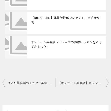
【BestChoice】体験談投稿プレゼント、当選者発
表
オンライン英会話レアジョブの体験レッスンを受け
てみました
投
リアル英会話のモニター募集の本気度が凄い！
【オンライン英会話】キャンペーン情報、月末にかけてお得が多い
稿
ナ
ビ