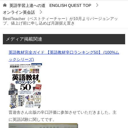
英語学習上達への道 ENGLISH QUEST
TOP
オンライン英会話
BestTeacher（ベストティーチャー）が10月よりバージョンアッ
プ、値上げ前に申し込めば月謝据え置き
メディア掲載関連
英語教材完全ガイド 【英語教材辛口ランキング50】 (100%ム
ックシリーズ)
晋遊舎さん出版の辛口評価に参加させていただきました。主
に英語試験に関してです。