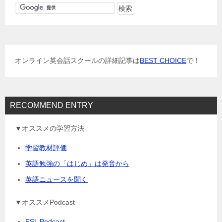
ゲ
ー
シ
ョ
オンライン英会話スクールの詳細記事は
BEST CHOICE
で！
ン
RECOMMEND ENTRY
▼オススメの学習方法
学習教材評価
英語勉強の「はじめ」は発音から
英語ニュースを聞く
▼オススメPodcast
ESL Podcast