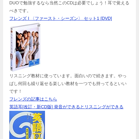
DUOで勉強するなら当然このCDは必要でしょう！耳で覚える
べきです。
フレンズ I 〈ファースト・シーズン〉 セット1 [DVD]
リスニング教材に使っています。面白いので続きます。やっ
ぱし何回も繰り返せる楽しい教材を一つでも持ってるといい
です！
フレンズの記事はこちら
英語耳[改訂・新CD版] 発音ができるとリスニングができる