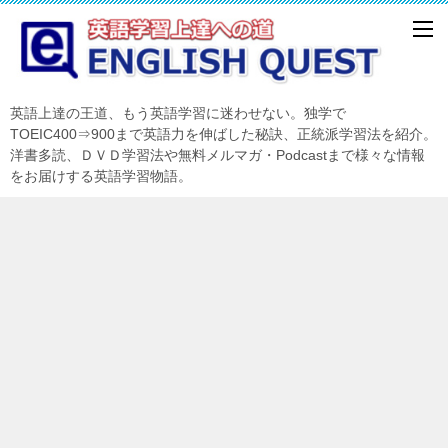
英語上達の王道、もう英語学習に迷わせない。独学で
TOEIC400⇒900まで英語力を伸ばした秘訣、正統派学習法を紹介。
洋書多読、ＤＶＤ学習法や無料メルマガ・Podcastまで様々な情報
をお届けする英語学習物語。