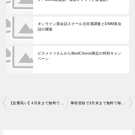
オンライン英会話スクール注目度調査とDMM英会
話の躍進
ビズメイツさんからBestChoice限定の特別キャン
ペーン
投
【反響高い】4月末まで無料で毎日レッスン可能な事前登録
事前登録で3月末まで無料で毎日レッスンが受けられる
稿
ナ
ビ