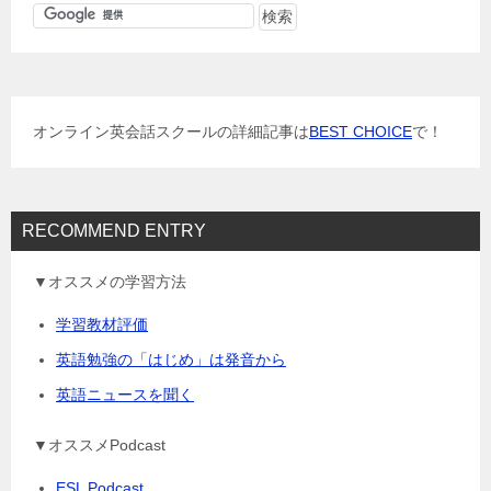
ゲ
ー
シ
ョ
オンライン英会話スクールの詳細記事は
BEST CHOICE
で！
ン
RECOMMEND ENTRY
▼オススメの学習方法
学習教材評価
英語勉強の「はじめ」は発音から
英語ニュースを聞く
▼オススメPodcast
ESL Podcast