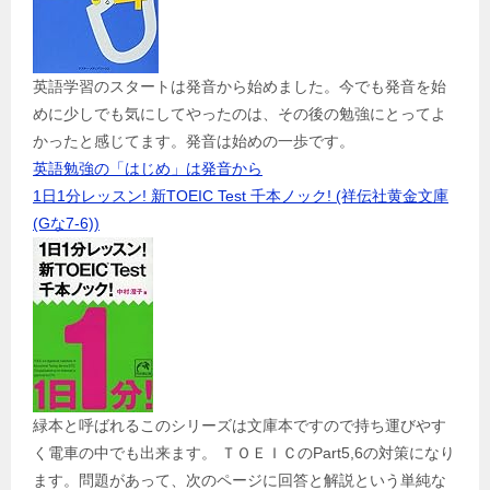
英語学習のスタートは発音から始めました。今でも発音を始
めに少しでも気にしてやったのは、その後の勉強にとってよ
かったと感じてます。発音は始めの一歩です。
英語勉強の「はじめ」は発音から
1日1分レッスン! 新TOEIC Test 千本ノック! (祥伝社黄金文庫
(Gな7-6))
緑本と呼ばれるこのシリーズは文庫本ですので持ち運びやす
く電車の中でも出来ます。 ＴＯＥＩＣのPart5,6の対策になり
ます。問題があって、次のページに回答と解説という単純な