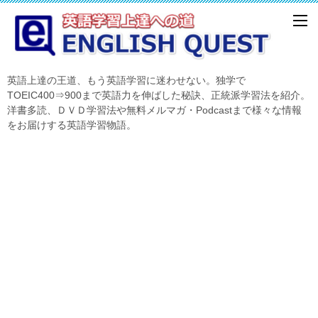
英語上達の王道、もう英語学習に迷わせない。独学で
TOEIC400⇒900まで英語力を伸ばした秘訣、正統派学習法を紹介。
洋書多読、ＤＶＤ学習法や無料メルマガ・Podcastまで様々な情報
をお届けする英語学習物語。