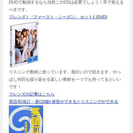
DUOで勉強するなら当然このCDは必要でしょう！耳で覚える
べきです。
フレンズ I 〈ファースト・シーズン〉 セット1 [DVD]
リスニング教材に使っています。面白いので続きます。やっ
ぱし何回も繰り返せる楽しい教材を一つでも持ってるといい
です！
フレンズの記事はこちら
英語耳[改訂・新CD版] 発音ができるとリスニングができる