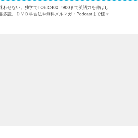
わせない。独学でTOEIC400⇒900まで英語力を伸ばし
多読、ＤＶＤ学習法や無料メルマガ・Podcastまで様々
。