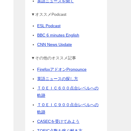
英語ニュースを聞く
▼オススメPodcast
ESL Podcast
BBC 6 minutes English
CNN News Update
▼その他のオススメ記事
FirefoxアドオンPronounce
英語ニュースの探し方
ＴＯＥＩＣ６００点台レベルへの
軌跡
ＴＯＥＩＣ９００点台レベルへの
軌跡
CASECを受けてみよう
TOEIC点数を稼ぐ解き方