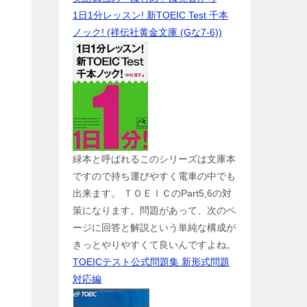
1日1分レッスン! 新TOEIC Test 千本
ノック! (祥伝社黄金文庫 (Gな7-6))
緑本と呼ばれるこのシリーズは文庫本
ですので持ち運びやすく電車の中でも
出来ます。 ＴＯＥＩＣのPart5,6の対
策になります。問題があって、次のペ
ージに回答と解説という単純な構成が
きっとやりやすくて良いんですよね。
TOEICテスト公式問題集 新形式問題
対応編