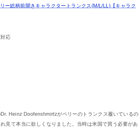
ー総柄前開きキャラクタートランクス(M/L/LL)【キャラク
カ対応
Heinz Doofenshmirtzがペリーのトランクス履いているの
あれ見て本当に欲しくなりました。当時は米国で買う必要があ
。