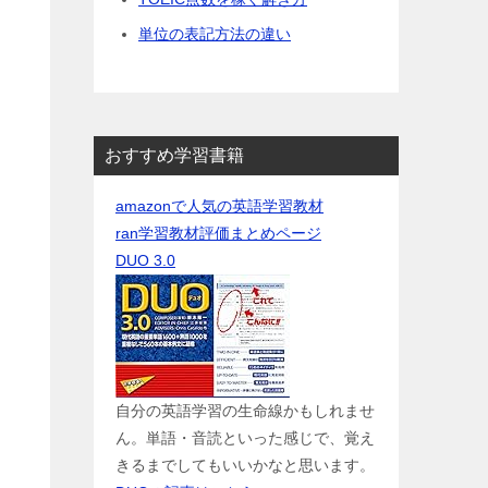
単位の表記方法の違い
おすすめ学習書籍
amazonで人気の英語学習教材
ran学習教材評価まとめページ
DUO 3.0
自分の英語学習の生命線かもしれませ
ん。単語・音読といった感じで、覚え
きるまでしてもいいかなと思います。