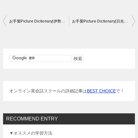
投
お手製Picture Dictionary[伊勢編]
お手製Picture Dictionary[日光編 その２]
稿
ナ
ビ
ゲ
ー
シ
ョ
オンライン英会話スクールの詳細記事は
BEST CHOICE
で！
ン
RECOMMEND ENTRY
▼オススメの学習方法