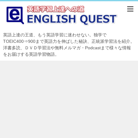
英語上達の王道、もう英語学習に迷わせない。独学で
TOEIC400⇒900まで英語力を伸ばした秘訣、正統派学習法を紹介。
洋書多読、ＤＶＤ学習法や無料メルマガ・Podcastまで様々な情報
をお届けする英語学習物語。