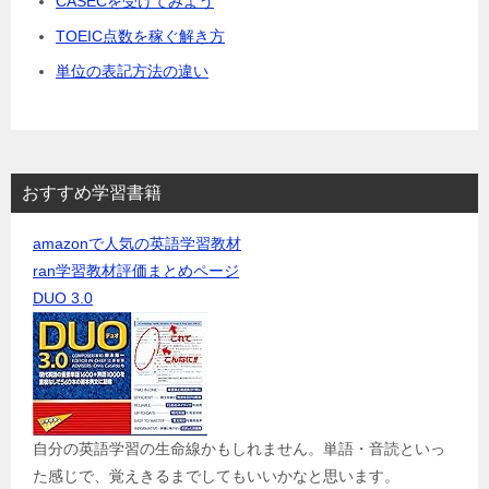
CASECを受けてみよう
TOEIC点数を稼ぐ解き方
単位の表記方法の違い
おすすめ学習書籍
amazonで人気の英語学習教材
ran学習教材評価まとめページ
DUO 3.0
自分の英語学習の生命線かもしれません。単語・音読といっ
た感じで、覚えきるまでしてもいいかなと思います。