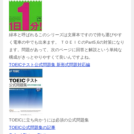
緑本と呼ばれるこのシリーズは文庫本ですので持ち運びやす
く電車の中でも出来ます。 ＴＯＥＩＣのPart5,6の対策になり
ます。問題があって、次のページに回答と解説という単純な
構成がきっとやりやすくて良いんですよね。
TOEICテスト公式問題集 新形式問題対応編
TOEICに立ち向かうには必須の公式問題集
TOEIC公式問題集の記事