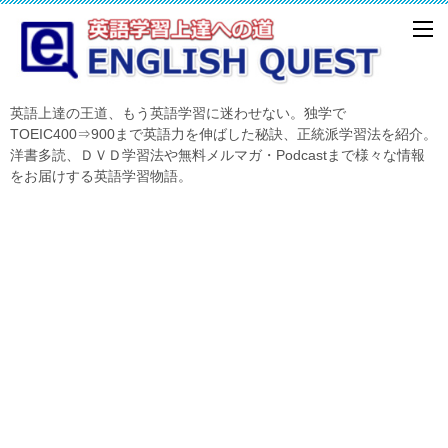
英語上達の王道、もう英語学習に迷わせない。独学で
TOEIC400⇒900まで英語力を伸ばした秘訣、正統派学習法を紹介。
洋書多読、ＤＶＤ学習法や無料メルマガ・Podcastまで様々な情報
をお届けする英語学習物語。