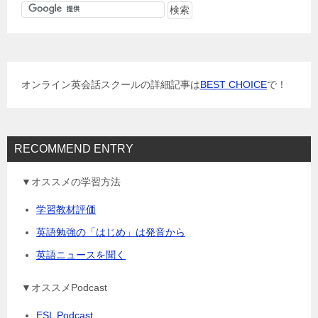
ゲ
ー
シ
ョ
オンライン英会話スクールの詳細記事は
BEST CHOICE
で！
ン
RECOMMEND ENTRY
▼オススメの学習方法
学習教材評価
英語勉強の「はじめ」は発音から
英語ニュースを聞く
▼オススメPodcast
ESL Podcast