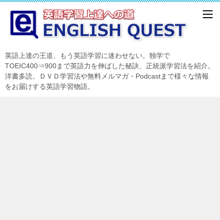
英語上達の王道、もう英語学習に迷わせない。独学で
TOEIC400⇒900まで英語力を伸ばした秘訣、正統派学習法を紹介。
洋書多読、ＤＶＤ学習法や無料メルマガ・Podcastまで様々な情報
をお届けする英語学習物語。