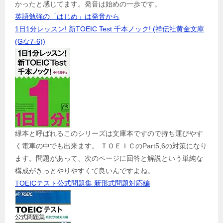
かったと感じてます。発音は始めの一歩です。
英語勉強の「はじめ」は発音から
1日1分レッスン! 新TOEIC Test 千本ノック! (祥伝社黄金文庫
(Gな7-6))
緑本と呼ばれるこのシリーズは文庫本ですので持ち運びやす
く電車の中でも出来ます。 ＴＯＥＩＣのPart5,6の対策になり
ます。問題があって、次のページに回答と解説という単純な
構成がきっとやりやすくて良いんですよね。
TOEICテスト公式問題集 新形式問題対応編