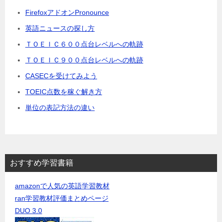
FirefoxアドオンPronounce
英語ニュースの探し方
ＴＯＥＩＣ６００点台レベルへの軌跡
ＴＯＥＩＣ９００点台レベルへの軌跡
CASECを受けてみよう
TOEIC点数を稼ぐ解き方
単位の表記方法の違い
おすすめ学習書籍
amazonで人気の英語学習教材
ran学習教材評価まとめページ
DUO 3.0